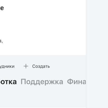
ce
в,