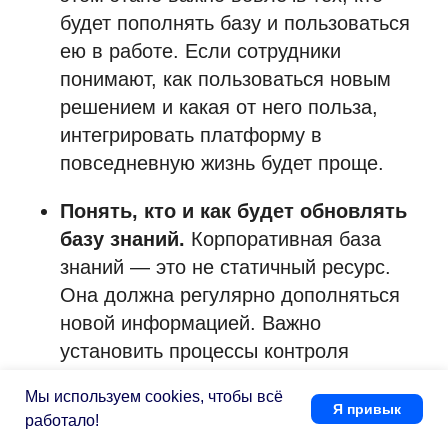
будет пополнять базу и пользоваться
ею в работе. Если сотрудники
понимают, как пользоваться новым
решением и какая от него польза,
интегрировать платформу в
повседневную жизнь будет проще.
Понять, кто и как будет обновлять
базу знаний.
Корпоративная база
знаний — это не статичный ресурс.
Она должна регулярно дополняться
новой информацией. Важно
установить процессы контроля
качества и обратной связи от
Мы используем cookies, чтобы всё
пользователей, чтобы база постоянно
Я привык
работало!
оставалась актуальной. Например, в
Задайте вопрос экспертам