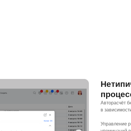
Нетипи
проце
Авторасчёт б
в зависимости
Управление р
упоминаний 