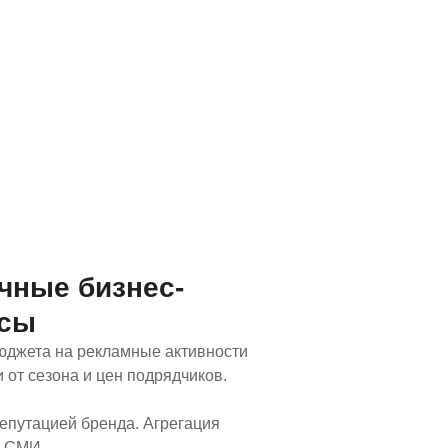
чные бизнес-
ссы
юджета на рекламные активности
 от сезона и цен подрядчиков.
епутацией бренда. Агрегация
в СМИ.