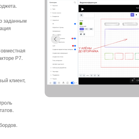
юджета.
по заданным
гация
Совместная
кторе Р7.
ый клиент,
троль
татов.
бордов.