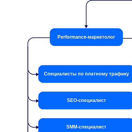
Performance-маркетолог
Специалисты по платному трафику
SEO-специалист
SMM-специалист