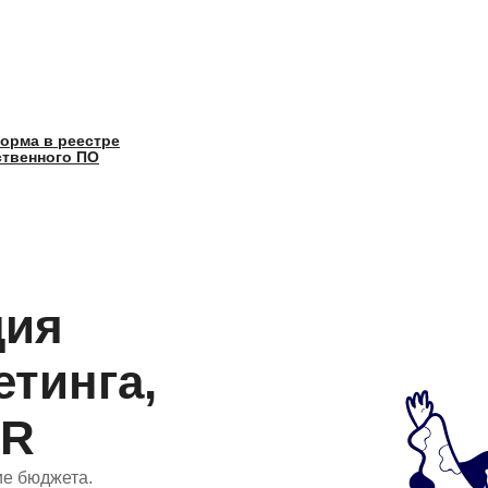
орма в реестре
ственного ПО
ция
етинга,
PR
е бюджета.