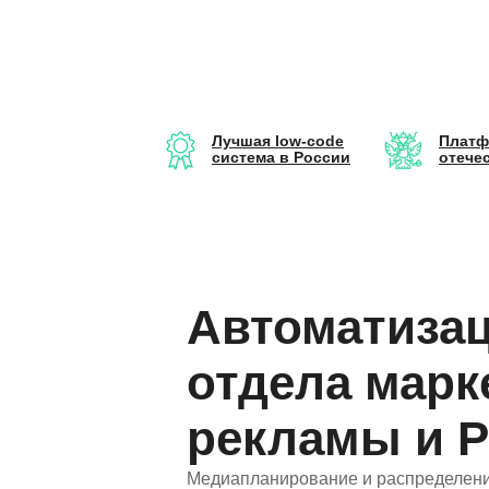
Лучшая low-code
Платф
система в России
отече
Автоматиза
отдела марк
рекламы и 
Медиапланирование и распределени