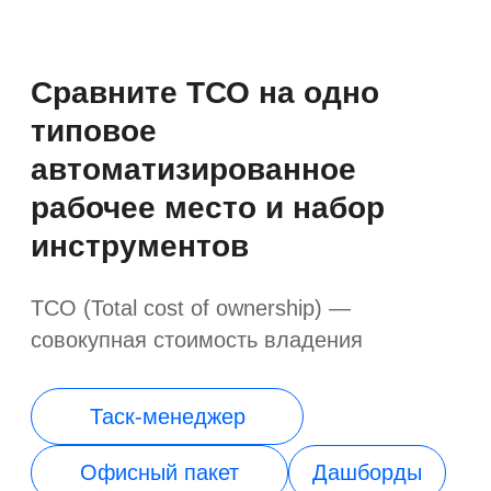
корпоративной платформы
По одной лицензии вам будут доступны
все возможности «Первой Формы»
Автоматизация
Корпоративные
бизнес-процессов
коммуникации
BPM
ВКС, мессенджер
Управление
Корпоративный
клиентами
портал
CRM
Услуги и внутриком