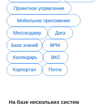
Документооборот
Service Desk
СЭД/ECM
ITSM, Help Desk
Проектное
База знаний
управление
Вики-пространства
ИСУП
Искусственный
HR-система
интеллект
HRM/HCM
ИИ-агенты
Диск
SRM-система
Файловое хранилище
Работа с поставщиками