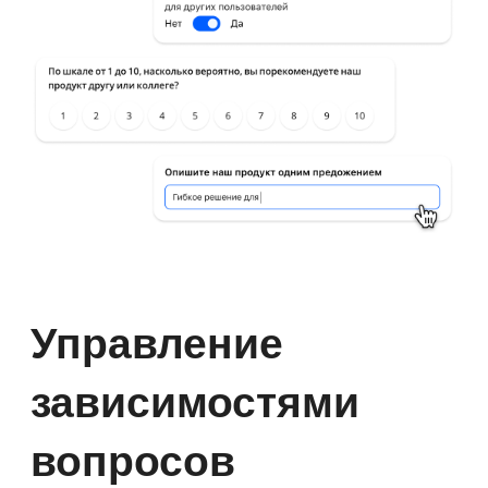
Режимы
прохождения
опроса
Опрос можно запустить в нескольких
режимах:
с таймером на прохождение;
с отображением правильных
и неправильных ответов;
с перемешиванием опросов для
тестирований.
Сотрудники смогут пройти опрос