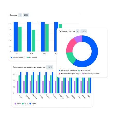
База знаний
BPM
Календарь
ВКС
Корпортал
Почта
На базе нескольких систем
6 500 руб/мес
за лицензии на одного
пользователя
На базе «Первой Формы»
1 100 руб/мес
за лицензии на одного
пользователя