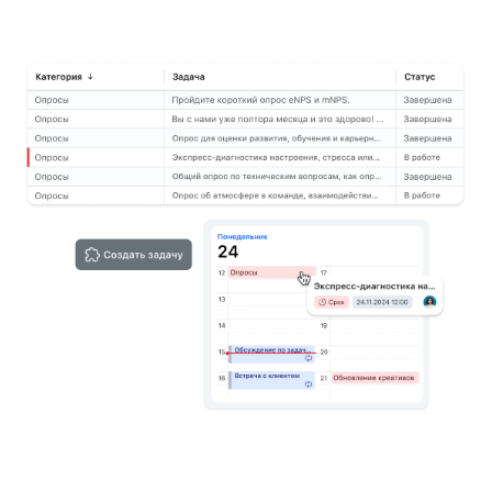
ИИ-агенты
Подключайте искусственный
интеллект для автоматизации рутины.
Цифровой сотрудник сможет
анализировать свободные ответы,
делать выводы, собирать наиболее
популярные темы, выявлять
недовольства и многое другое.
Узнать больше