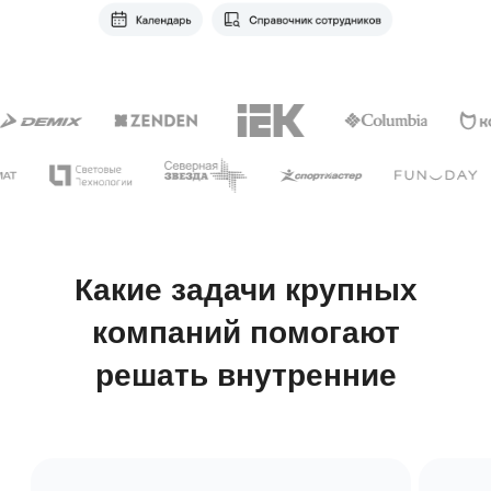
персонала, оценки 360
и Performance Review
1
Возможности опросов
в «Первой Форме»