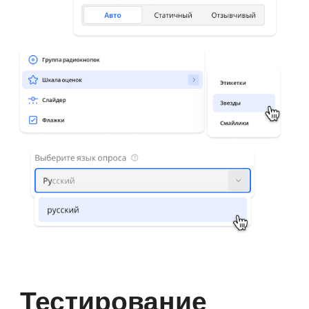
приложении
Опросы можно использовать в других
бизнес-процессах: заполняйте чек-
листы аудита торговых точек,
проводите уличные опросы. Форму
можно заполнить в мобильном
приложении, даже если пропадёт
интернет — система сохранит
результат в кэше.
Узнать больше