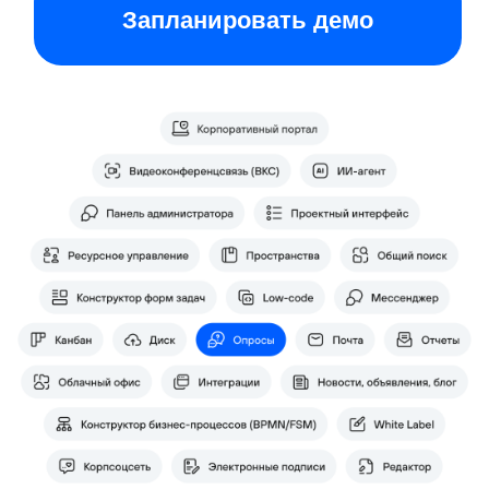
Какие задачи крупных
компаний помогают
решать внутренние
опросы
Сбор данных для
Организация
составления eNPS‑отчётов,
корпоративного обуч
оценки удовлетворённости
проведение тестиро