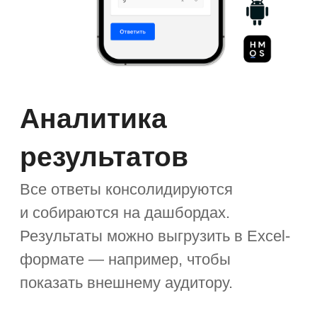
Сравните ТСО на одно
типовое
автоматизированное
рабочее место и набор
инструментов
TCO (Total cost of ownership) —
совокупная стоимость владения
Таск-менеджер
Офисный пакет
Дашборды
Проектное управление
Мобильное приложение
Мессенджер
Диск