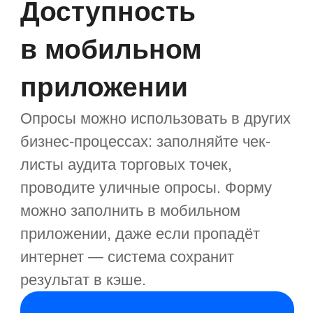
Связь с другими
модулями
Генерируйте варианты ответов
и текст вопросов на базе данных
из системы:
подтягивайте справочник
сотрудников;
используйте номенклатуру