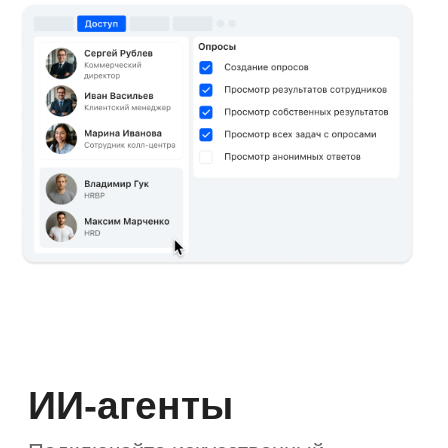
Форму»
Компания настроила
мобильное приложение для
аудита розничной сети
«Благодаря этому решению компания
сократила: проведение аудитов
на 40%; время сбора и агрегации
данных для отчётов на 80%;
количество часто выявляемых
нарушений на 70%; время
исправления замечаний на 70%».
Читать кейс