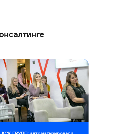
онсалтинге
КСК ГРУПП: автоматизировали