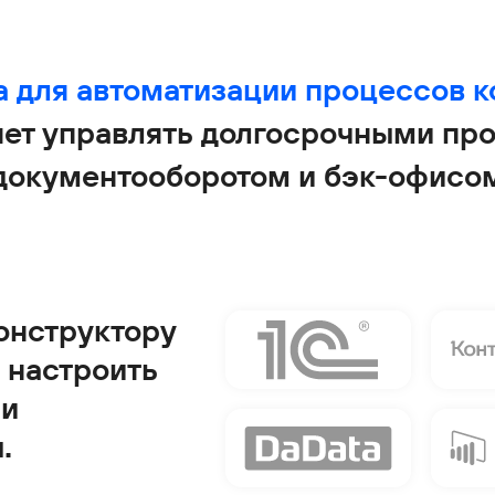
 для
автоматизации процессов к
яет управлять долгосрочными про
документооборотом и бэк-офисо
онструктору
 настроить
ши
.