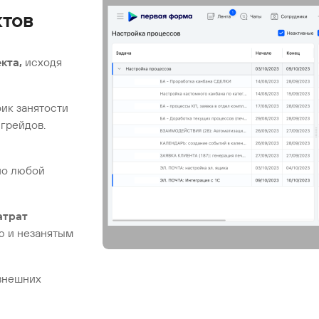
ктов
кта,
исходя
ик занятости
грейдов.
о любой
атрат
ю и незанятым
внешних