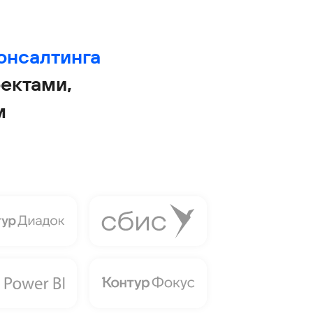
онсалтинга
ектами,
м