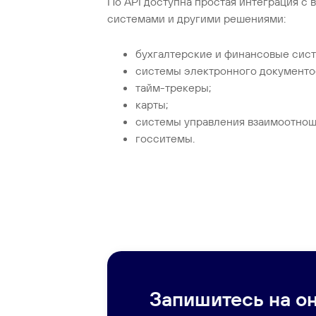
По API доступна простая интеграция с
системами и другими решениями:
бухгалтерские и финансовые сис
системы электронного документо
тайм-трекеры;
карты;
системы управления взаимоотнош
госситемы.
Запишитесь на о