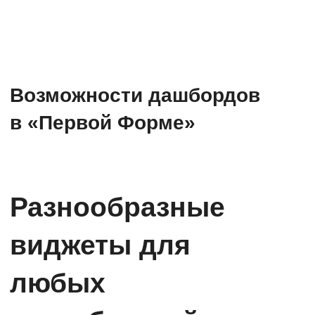
процессы.
Всё самое важное
на главном
корпоративном
портале
Выводите на стартовую страницу
системы актуальные задачи