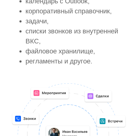
Гибкие настройки
доступа
Выбирайте, кто сможет открыть
дашборд, какие виджеты будут
доступны сотруднику и какие данные
на конкретном виджете он сможет
увидеть. Создавайте дашборды
с закрытой информацией для топ-
менеджеров или инвесторов.