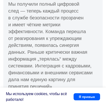
Мы используем cookies, чтобы всё
Я привык
работало!
Мы настроим систему под