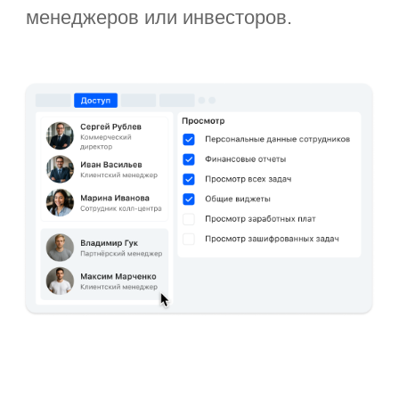
Таск-менеджер
Офисный пакет
Дашборды
Проектное управление
Мобильное приложение
Мессенджер
Диск
База знаний
BPM
Календарь
ВКС
Корпортал
Почта
На базе нескольких систем
6 500 руб/мес