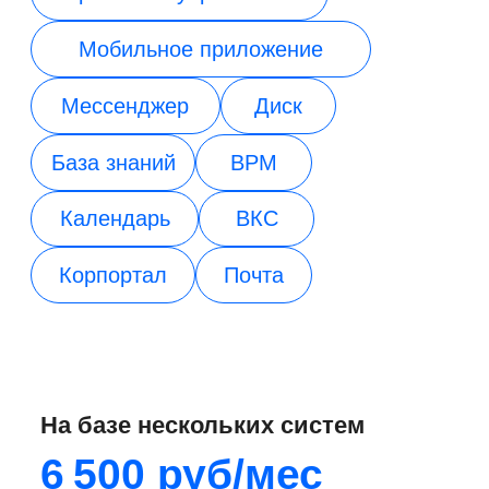
Дашборды — часть единой
корпоративной платформы
По одной лицензии вам будут доступны
все возможности «Первой Формы»
Автоматизация
Корпоративные
бизнес-процессов
коммуникации
BPM
ВКС, мессенджер
Управление
Корпоративный
клиентами
портал
CRM
Услуги и внутриком