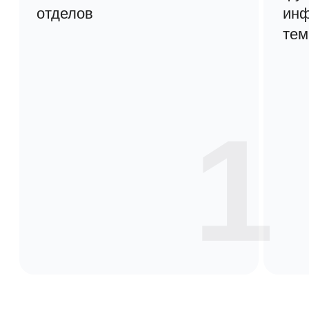
Разнообразные
виджеты для
любых
потребностей
В системе есть преднастроенные
виджеты для разных задач:
организации корпоративного
портала,
HR-задач,
функций workspace,
аналитики данных,
навигации и многого другого.
Формируйте страницы так, чтобы они
отражали ваши актуальные