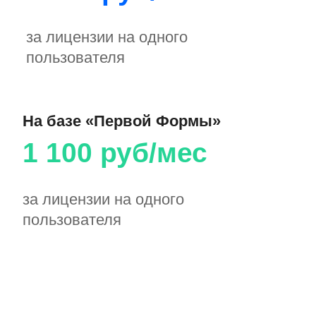
Документооборот
Service Desk
СЭД/ECM
ITSM, Help Desk
Проектное
База знаний
управление
Вики-пространства
ИСУП
Искусственный
HR-система
интеллект
HRM/HCM
ИИ-агенты