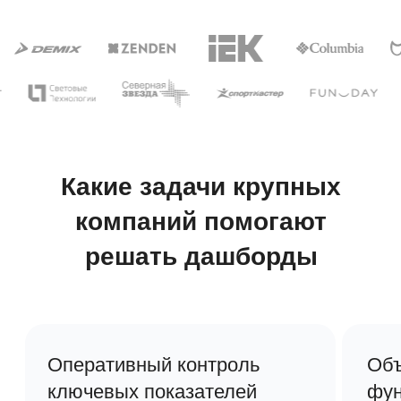
1
Возможности дашбордов
в «Первой Форме»