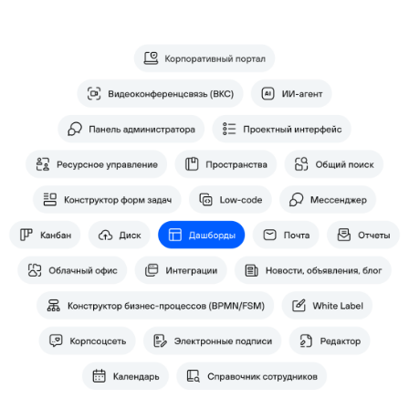
Какие задачи крупных
компаний помогают
решать дашборды
Оперативный контроль
Объединение на одн
ключевых показателей
функциональном экр
отделов
информации по раз
темам