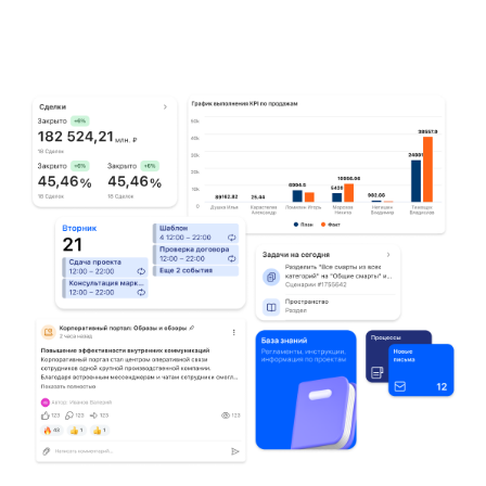
Выводите на дашборд виджеты для
работы современных удалённых
сотрудников:
календарь с Outlook,
корпоративный справочник,
задачи,
списки звонков из внутренней
ВКС,
файловое хранилище,
регламенты и другое.