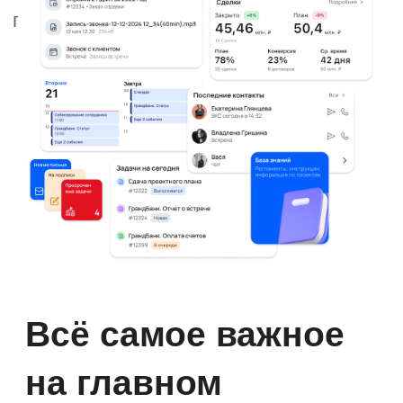
Информация
о сотруднике
и доступные
сервисы
Добавляйте на дашборды
информацию о сотруднике: данные
по зарплате, контакты, цели,
доступные дни отпуска.
Организуйте каталог с быстрым
доступом к сервисам: заказу справок
и техники, оформлению отпусков,