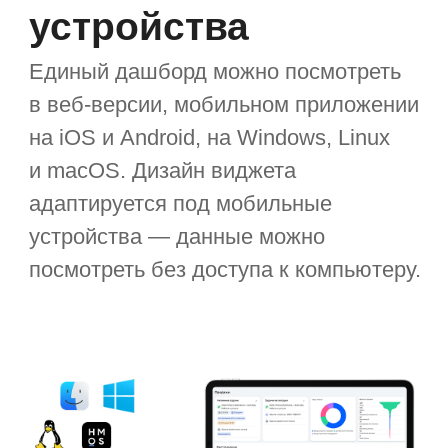
службы безопасности
«Ключевыми результатами стали три
принципиальных изменения.
Мы получили полный цифровой
след — теперь каждый процесс
в службе безопасности прозрачен
и имеет чёткие метрики
эффективности. Команда перешла
от реагирования к упреждающим
действиям, появилась синергия
данных. Раньше критически важная
информация „терялась“ между
системами. Интеграция с кадровыми,
финансовыми и внешними сервисами
дала нам единую картину для
принятия решений».
Юрий Гаджиев,
директор Департамента развития
технологий инновационной
безопасности банка Синара