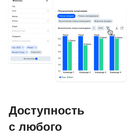
Уже внедрили «Первую
Форму»
Банк внедрил цифровое
рабочее место сотрудника