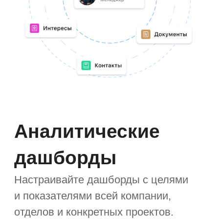
Фильтры
Данные на виджетах можно
отфильтровать, например, посмотреть
данные на диаграммах за месяц или
по конкретному сотруднику, вывести
новости по конкретной тематике.
Отфильтровать можно весь экран или
определённые виджеты — так
вы получите максимум нужной
информации.