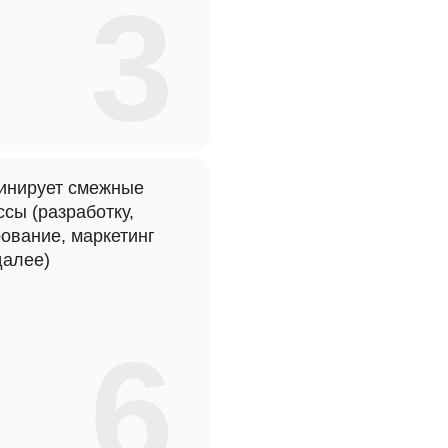
3
инирует смежные
сы (разработку,
рование, маркетинг
далее)
6