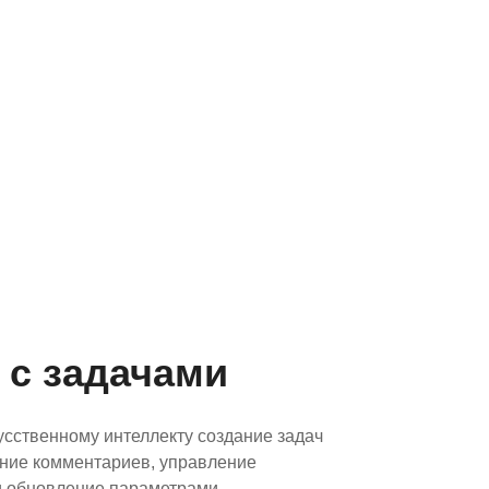
 с задачами
усственному интеллекту создание задач
ание комментариев, управление
и обновление параметрами