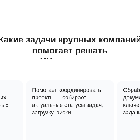
Какие задачи крупных компани
помогает решать
ИИ-ассистент
LMS-система
Помогает координировать
Обраб
ких
проекты — собирает
докум
ных
актуальные статусы задач,
ключе
загрузку, риски
задач