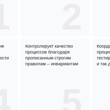
1
2
ие
Контролирует качество
Коорд
процессов благодаря
процес
ости
прописанным строгим
тести
правилам -- инвариантам
и так 
4
5