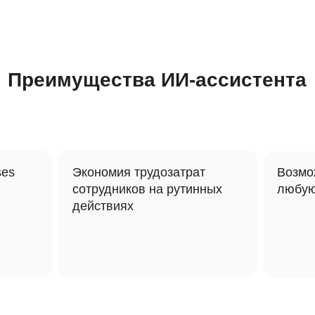
Преимущества ИИ-ассистента
ses
Экономия трудозатрат
Возмо
сотрудников на рутинных
любую
действиях