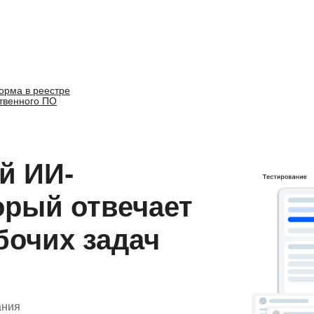
орма в реестре
твенного ПО
й ИИ-
торый отвечает
бочих задач
ания