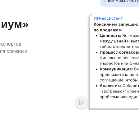
лиум»
экспертов
для сложных