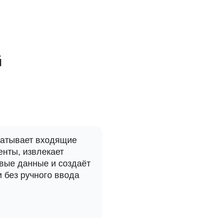
й
атывает входящие
енты, извлекает
вые данные и создаёт
и без ручного ввода