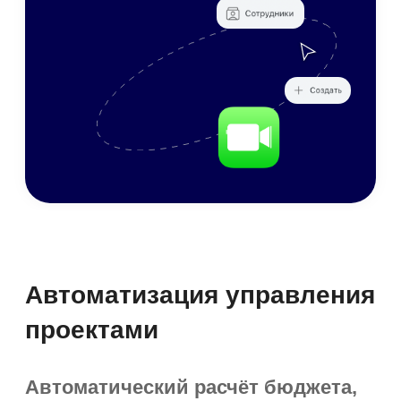
и закрывающих документов.
Корреспонденция.
Автоматизированное
согласование.
Индивидуальные
матрицы для каждого вида
документов, автоформирование
листов согласования.
Архивное хранение.
Ролевой доступ
к документам, выгрузка оригиналов
в нужном формате.
Выдача и отзыв электронных
подписей
для сотрудников.
Подписание документов ЭП
в соответствии с ГОСТ. Работа с МЧД.