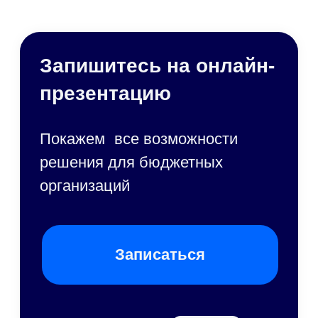
Документооборот
в бюджетном учреждении
Внутренний документооборот:
ОРД
и ЛНА, служебные записки. Шаблоны
длясоздания всех видов документов.
Внешний документооборот.
Согласование договорных