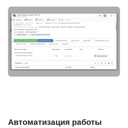
анализ обратной связи.
Планирование, оформление
и согласование отпусков
и командировок.
Диаграмма
для отслеживания пересечений.
Секретариат:
закупка канцелярии,
запись на приём к руководителю,
бронирование переговорных.
Служба безопасности:
заказ
рабочих и гостевых пропусков. Заявки
на внос и вынос ТМЦ.