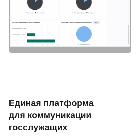
Остались вопросы?
Задайте их на онлайн-
встрече
Подробно разберём ваш запрос
и подберём нужные
инструменты
Записаться