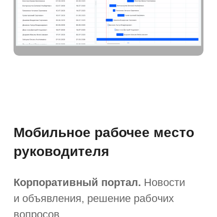
Мы вам не всё рассказали
😎
У нас намного больше
кейсов, чем можно
показать на этой странице
Приходите на демо-встречу,
и мы покажем, как автоматизировали
процессы для бюджетных
предприятий, организаций
государственных закупок, центров
развития муниципальных проектов.
Решение идеально
для enterprise-компаний