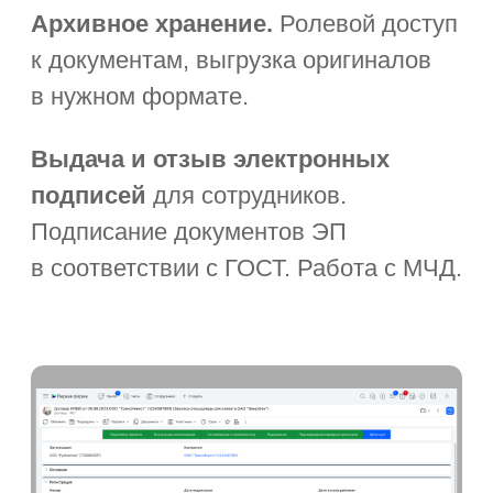
Единая платформа
для коммуникации
госслужащих
Организация совещаний в ВКС
с записью и транскрибированием.
Формирование повестки и протокола,
согласование по регламенту.
Защищённые чаты.
Встроенный
почтовый клиент.
Портал
с новостями, уведомления
и контроль ознакомления с приказами