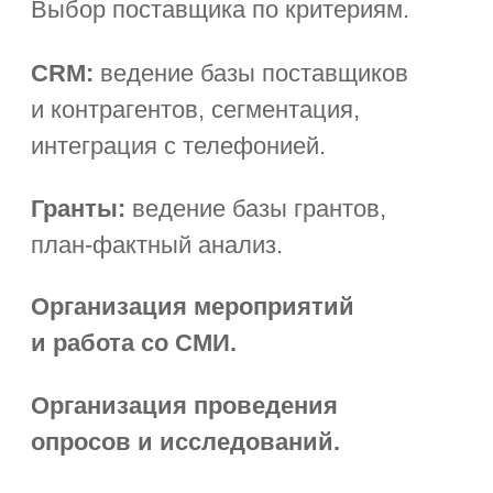
Автоматизация процессов
общего центра
обслуживания (ОЦО)
Единое окно
для подачи заявок
в техподдержку, АХО, ИТ.
Консолидация заявок на закупку
неторговой продукции.
КЭДО.
Управление кадровыми
процессами. Интеграция с учётными
системами.
Service Desk:
маршрутизация заявок,
контроль сроков (SLA), база знаний,