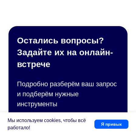
Справочные материалы
Руководство пользователя
Руководство администратора
Руководство по
техобслуживанию
Мобильное приложение
Персональные данные
Все руководства
Набор инструментов
Документооборот (СЭД/ЕСМ)
Электронная подпись
Мы используем cookies, чтобы всё
Я привык
Управление клиентами (CRM)
работало!