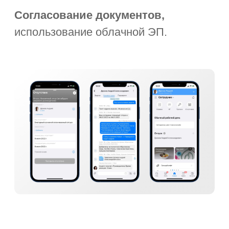
Нажимая на кнопку, я принимаю
соглашение об обработке персональных
данных
С чего начать
Пилотный проект
Технические требования
Специалист в штат
Обновления платформы
Презентации и буклеты
Скачать приложение