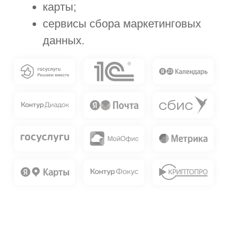
проектами
по любой методологии.
Диаграмма Ганта. Канбан.
Контроль исполнения поручений,
индикаторы рисков на проектах.
Эскалация.
База шаблонов
для подготовки
проектных документов,
параллельные и последовательные
согласования по сложным матрицам.
Интеграция с Контур. Фокус:
выявление конфликта интересов,
оценка поставщиков и претендентов
на гранты.