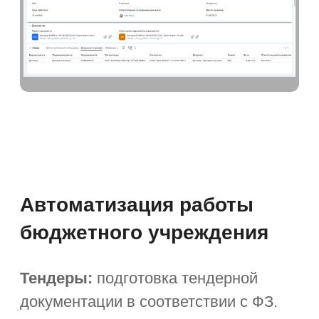
и распоряжениями.
Совместимость с российским
ПО
— ОС семейства Linux, СУБД
PostgreSQL, Мой Офис, Р7-Офис.
Инструменты самообслуживания.
Просмотр расчётных листков, подача
заявлений на отпуск, отгул,
оформление больничного
и командировки.