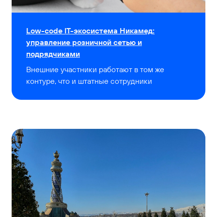
Low-code IT-экосистема Никамед:
управление розничной сетью и
подрядчиками
Внешние участники работают в том же
контуре, что и штатные сотрудники