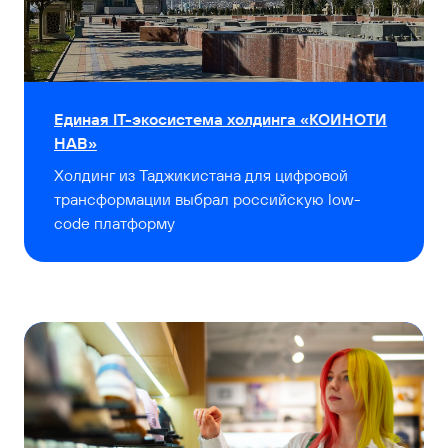
Единая IT-экосистема холдинга «КОИНОТИ
НАВ»
Холдинг из Таджикистана для цифровой
трансформации выбрал российскую low-
code платформу
Мы настроим систему под
ваши уникальные бизнес-
процессы
Заполните форму.
Вам позвонит наш менеджер.
Мы соберём для вас демо-
площадки и пригласим на онлайн-