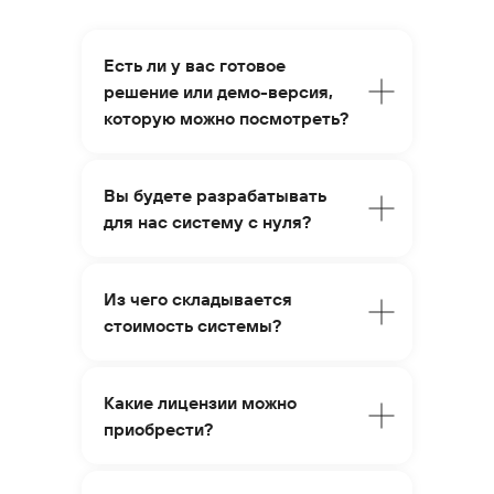
+7 495 660-38-09
Есть ли у вас готовое
info@1forma.ru
решение или демо-версия,
которую можно посмотреть?
Вы будете разрабатывать
для нас систему с нуля?
Политика конфиденциальности
Из чего складывается
©
2026
«Первая Форма»
стоимость системы?
Информация на сайте 1forma.ru носит
исключительно информационный
характер и не является публичной
Какие лицензии можно
офертой
приобрести?