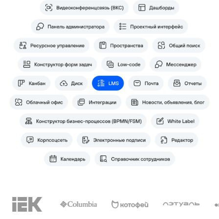
Какие задачи крупных
компаний помогает решать
LMS-система
Массовое обучение
Централизованный п
сотрудников в едином
адаптации для новых
контуре
сотрудников в разны
подразделениях и фи