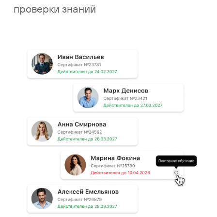
Реализуйте работу как в веб-версии.
Приложение позволяет читать
материалы, проходить опросы
и тестирования, общаться
с кураторами и другими
обучающимися.