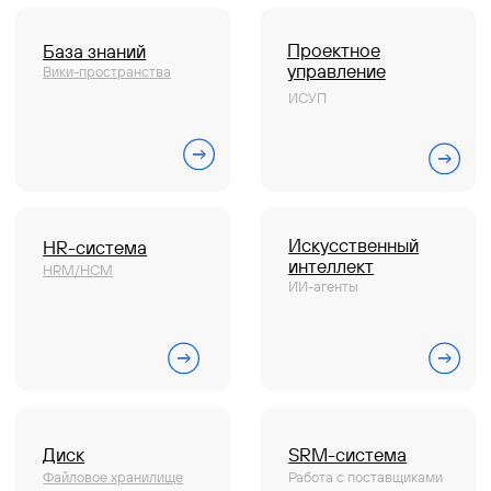
Набор инструментов
Документооборот (СЭД/ЕСМ)
Электронная подпись
Управление клиентами (CRM)
Бизнес-процессы (BPM)
HR-система (HRM/HCM)
Корпоративный портал
Проектное управление
Корпоративные коммуникации
База знаний
Мобильное приложение
1F Teams
Диск