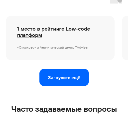
Консалтинг
Госсектор
Образование
1 место в рейтинге Low-code
Медицинские центры
платформ
Промышленность
Холдинги
«Сколково» и Аналитический центр TAdviser
Кейсы и решения
Наши клиенты
Загрузить ещё
Партнёрам
Стоимость
О компании
скоро
Работать в компании
Новости и статьи
Контакты