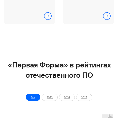
Service Desk
SRM-система
AI-агент
ТАРМ
Отраслевые решения
Розничная торговля
IT-компании
Производственные компании
Фарминдустрия
HoReCa
Финансы
Все
2023
2024
2025
Страхование
Строительство и недвижимость