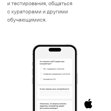
Смотреть все кейсы
LMS — часть единой
корпоративной платформы
По одной лицензии вам будут доступны
все возможности «Первой Формы»
Автоматизация
Корпоративные
бизнес-процессов
коммуникации
BPM
ВКС, мессенджер