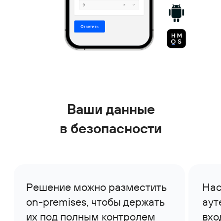
Управление
Корпоративный
клиентами
портал
CRM
Услуги и внутриком
Документооборот
Service Desk
СЭД/ECM
ITSM, Help Desk
Проектное
База знаний
управление
Вики-пространства
ИСУП
Искусственный
HR-система
интеллект
HRM/HCM
ИИ-агенты