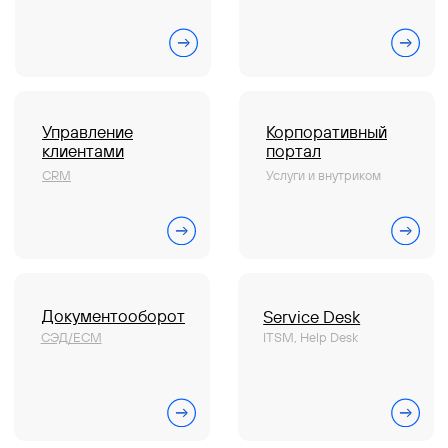
Специалист в штат
Обновления платформы
Презентации и буклеты
Скачать приложение
Справочные материалы
Руководство пользователя
Руководство администратора
Руководство по техобслуживанию
Мобильное приложение
Персональные данные
Все руководства