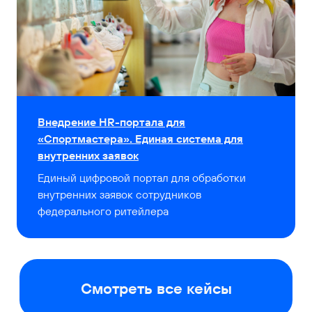
встречу прямо в системе.
Решение идеально
для enterprise-компаний
заполните форму
Внедрение HR-портала для
«Спортмастера». Единая система для
внутренних заявок
Единый цифровой портал для обработки
+7
внутренних заявок сотрудников
федерального ритейлера