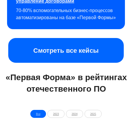
1
управление договорами
70-80% вспомогательных бизнес-процессов
автоматизированы на базе «Первой Формы»
Часто задаваемые
вопросы
Все
2023
2024
2025