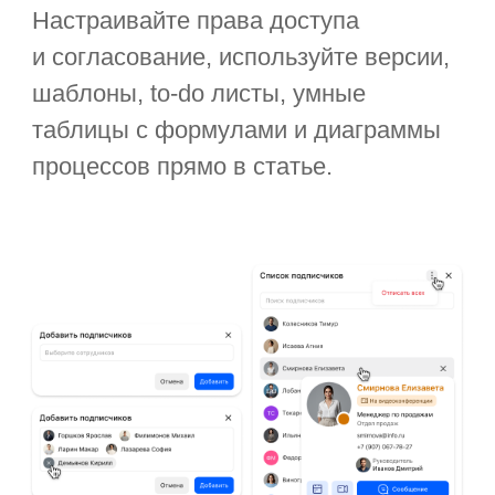
Внедрили базу знаний для
IT-команды
«Так мы заменили Confluence: в базе
знаний можно создавать полноценные
статьи формата VC, указывать
ответственных, прикладывать файлы.
Когда в системе создают задачу, к ней
привязывают страницу с
инструкциями. Успешные кейсы также
попадают как статьи в базу знаний».
Максим Тимонов,
дизайн-директор «Первая Форма»