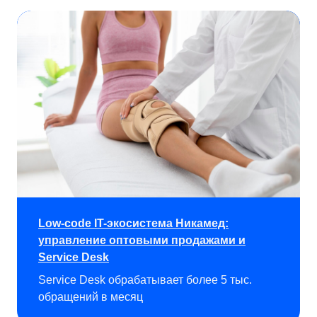
Диск
SRM-система
Файловое хранилище
Работа с поставщиками
Хотите автоматизировать
только корпоративные
коммуникации?
Low-code IT-экосистема Никамед:
управление оптовыми продажами и
Service Desk
Рассмотрите 1 F Teams — готовое
решение «Первой Формы».
Service Desk обрабатывает более 5 тыс.
Включает только базу знаний, ВКС, чаты,
обращений в месяц
календарь и работу с задачами.