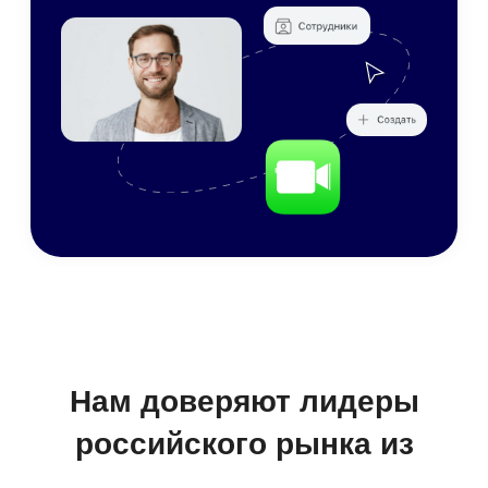
CRM
Услуги и внутриком
Документооборот
Service Desk
СЭД/ECM
ITSM, Help Desk
Проектное
База знаний
управление
Вики-пространства
ИСУП
Искусственный
HR-система
интеллект
HRM/HCM
ИИ-агенты