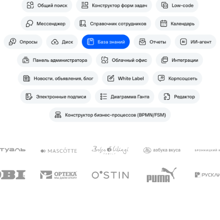
Российское решение
на замену Confluence,
SharePoint и Notion
Привычная работа в базе знаний
с простым текстовым редакторочм
и гибким распределением прав
доступа.
В вебе и мобильном приложении.