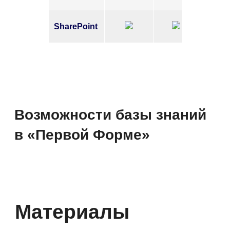
SharePoint
Связь инструкций
и задач
Связывайте инструкции с задачами,
заявками и документами, чтобы
не писать ТЗ с нуля. Готовые
решения и завершённые кейсы
добавляйте в статьи как примеры —
база знаний обновляется вместе
с операционкой.