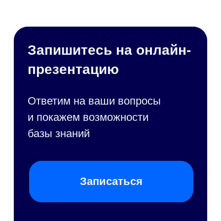
База знаний — часть единой
корпоративной платформы
По одной лицензии вам будут доступны
все возможности «Первой Формы»
Автоматизация
Корпоративные
бизнес-процессов
коммуникации
BPM
ВКС, мессенджер
Управление
Корпоративный
клиентами
портал