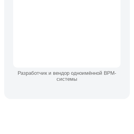
Остались вопросы?
Задайте их на онлайн-
встрече
Подробно разберём ваш запрос
и подберём нужные
инструменты
Записаться