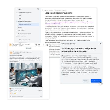
статьями в базе знаний.
Настраивайте напоминания,
отслеживайте прогресс
по сотрудникам, ролям
и департаментам в отчётах.