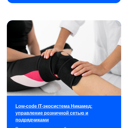
Лицензия дешевле, чем на полное
решение.
Изучить
Low-code IT-экосистема Никамед:
управление розничной сетью и
подрядчиками