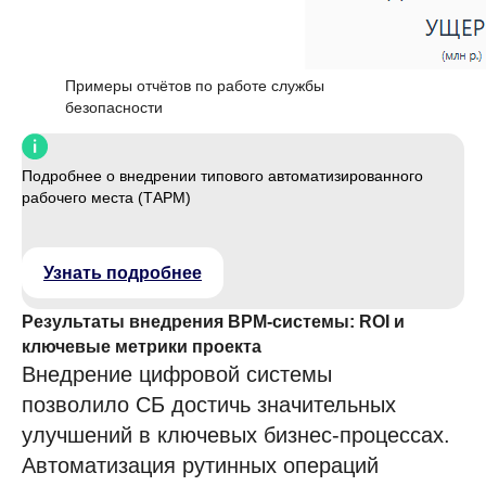
Мобильное приложение
1F Teams
Примеры отчётов по работе службы
Диск
безопасности
Service Desk
SRM-система
Подробнее о внедрении типового автоматизированного
рабочего места (ТАРМ)
AI-агент
ТАРМ
Узнать подробнее
Отраслевые решения
Результаты внедрения BPM-системы: ROI и
Розничная торговля
ключевые метрики проекта
Внедрение цифровой системы
IT-компании
позволило СБ достичь значительных
Производственные компании
улучшений в ключевых бизнес-процессах.
Фарминдустрия
Автоматизация рутинных операций
HoReCa