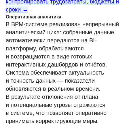
контролировать трудозатраты, бюджеты и
сроки →
С чего начать
Оперативная аналитика
Пилотный проект
В BPM-системе реализован непрерывный
аналитический цикл: собранные данные
Технические требования
автоматически передаются на BI-
Специалист в штат
платформу, обрабатываются
Обновления платформы
и возвращаются в виде готовых
Презентации и буклеты
интерактивных дашбордов и отчётов.
Скачать приложение
Система обеспечивает актуальность
и точность данных — показатели
обновляются в реальном времени.
В результате отклонения от плана
Справочные материалы
и потенциальные угрозы отражаются
в системе, что позволяет оперативно
Руководство пользователя
принимать корректирующие меры.
Руководство администратора
Руководство по