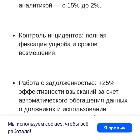
О компании
скоро
аналитикой — с 15% до 2%.
Работать в компании
Новости и статьи
Контакты
Контроль инцидентов: полная
фиксация ущерба и сроков
+7 495 660-38-09
возмещения.
info@1forma.ru
Работа с задолженностью: +25%
эффективности взысканий за счет
автоматического обогащения данных
о должниках и использовании
Политика конфиденциальности
технологии голосовых роботов
©
2026
«Первая Форма»
Мы используем cookies, чтобы всё
Я привык
работало!
Информация на сайте 1forma.ru носит