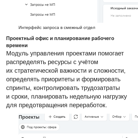
Ответим на ваши вопросы.
Решение идеально
для enterprise-компаний
Интерфейс запроса в смежный отдел
Проектный офис и планирование рабочего
заполните форму
времени
Модуль управления проектами помогает
распределять ресурсы с учётом
их стратегической важности и сложности,
определять приоритеты и формировать
+7
спринты, контролировать трудозатраты
и сроки, планировать недельную нагрузку
для предотвращения переработок.