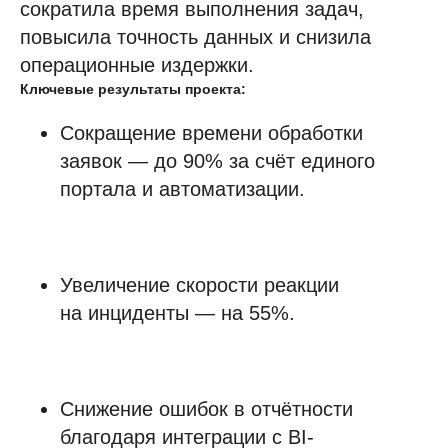
сократила время выполнения задач,
Финансы
повысила точность данных и снизила
Страхование
операционные издержки.
Ключевые результаты проекта:
Строительство и недвижимость
Консалтинг
Сокращение времени обработки
Госсектор
заявок — до 90% за счёт единого
портала и автоматизации.
Образование
Медицинские центры
Промышленность
Увеличение скорости реакции
Холдинги
на инциденты — на 55%.
Кейсы и решения
Наши клиенты
Партнёрам
Снижение ошибок в отчётности
Стоимость
благодаря интеграции с BI-