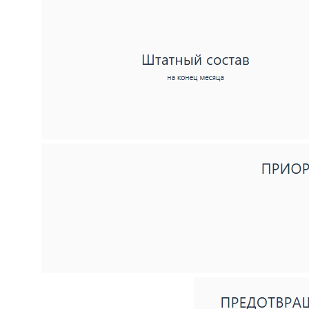
техобслуживанию
Мобильное приложение
Персональные данные
Все руководства
Набор инструментов
Документооборот (СЭД/ЕСМ)
Электронная подпись
Управление клиентами (CRM)
Бизнес-процессы (BPM)
HR-система (HRM/HCM)
Корпоративный портал
Проектное управление
Корпоративные коммуникации
База знаний