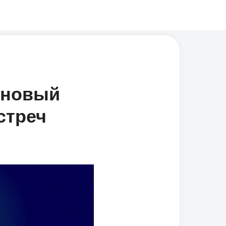
 новый
стреч