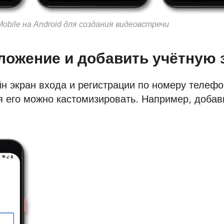
obile на Android для создания видеовстречи
ложение и добавить учётную 
 экран входа и регистрации по номеру телефо
 его можно кастомизировать. Например, добав