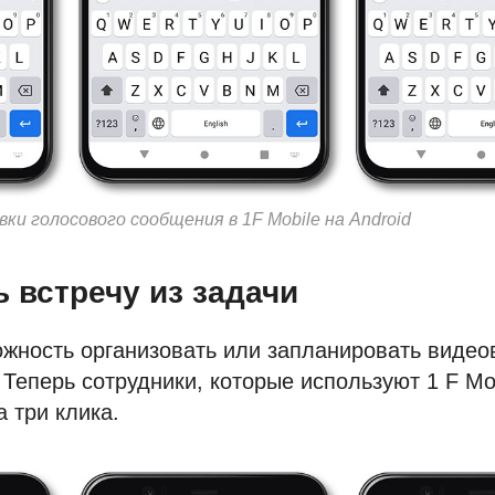
ки голосового сообщения в 1F Mobile на Android
 встречу из задачи
жность организовать или запланировать видеов
 Теперь сотрудники, которые используют 1 F Mob
а три клика.