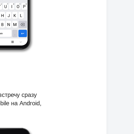
стречу сразу
ile на Android,