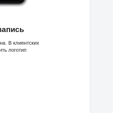
запись
на. В клиентских
ить логотип