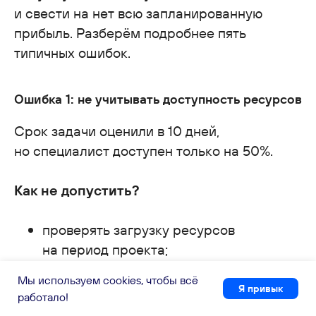
и свести на нет всю запланированную
прибыль. Разберём подробнее пять
Нажимая на кнопку, я принимаю
соглашение
об обработке персональных данных
типичных ошибок.
Ошибка 1: не учитывать доступность ресурсов
Полезные статьи
Срок задачи оценили в 10 дней,
об управлении организацией,
но специалист доступен только на 50%.
обновления системы и новости
о мероприятиях
Как не допустить?
проверять загрузку ресурсов
на период проекта;
учитывать отпуска, больничные,
Мы используем cookies, чтобы всё
совмещение проектов;
Я привык
работало!
если ресурс занят, искать замену или