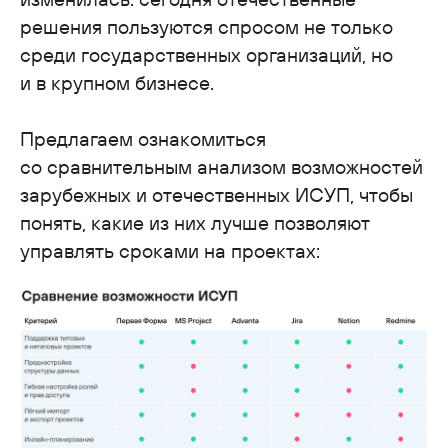
решения пользуются спросом не только
среди государственных организаций, но
и в крупном бизнесе.
Предлагаем ознакомиться
Задайте вопрос экспертам
со сравнительным анализом возможностей
или запросите демо-встречу
зарубежных и отечественных ИСУП, чтобы
понять, какие из них лучше позволяют
Что будет на демо-встрече:
управлять сроками на проектах:
Обсудим ваши потребности
и цели автоматизации.
Покажем реальные кейсы
на демо-площадках.
Ответим на все вопросы.
Решение идеально
для enterprise-компаний