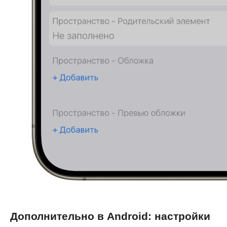
Диск
Service Desk
SRM-система
AI-агент
ТАРМ
Отраслевые решения
Розничная торговля
IT-компании
Производственные компании
Фарминдустрия
HoReCa
Финансы
Дополнительно в Android: настройки
Страхование