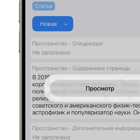
Все руководства
Набор инструментов
Документооборот (СЭД/ЕСМ)
Электронная подпись
Управление клиентами (CRM)
Бизнес-процессы (BPM)
HR-система (HRM/HCM)
Корпоративный портал
Проектное управление
Корпоративные коммуникации
База знаний
Мобильное приложение
1F Teams