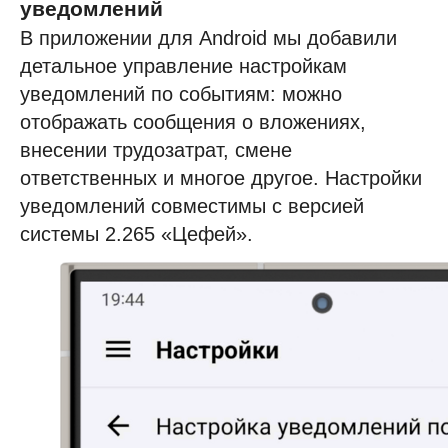
уведомлений
Строительство и недвижимость
В приложении для Android мы добавили
Консалтинг
детальное управление настройкам
Госсектор
уведомлений по событиям: можно
Образование
отображать сообщения о вложениях,
Медицинские центры
внесении трудозатрат, смене
Промышленность
ответственных и многое другое. Настройки
уведомлений совместимы с версией
Холдинги
системы 2.265 «Цефей».
Кейсы и решения
Наши клиенты
Партнёрам
Стоимость
О компании
скоро
Работать в компании
Новости и статьи