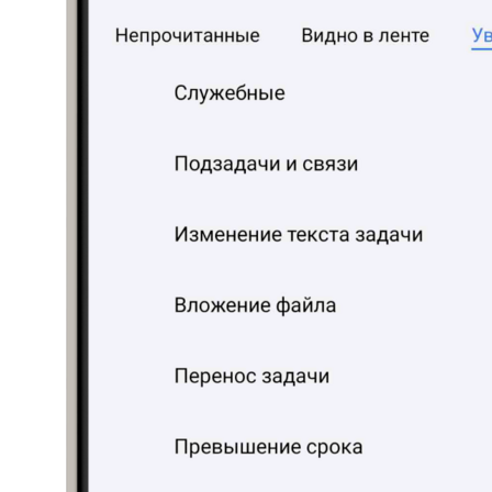
Контакты
+7 495 660-38-09
info@1forma.ru
Политика конфиденциальности
©
2026
«Первая Форма»
Информация на сайте 1forma.ru носит
исключительно информационный
характер и не является публичной
офертой