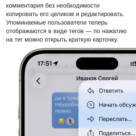
комментария без необходимости
копировать его целиком и редактировать.
Упоминаемые пользователи теперь
отображаются в виде тегов — по нажатию
Задайте вопрос экспертам
на тег можно открыть краткую карточку.
или запросите демо-встречу
Что будет на демо-встрече:
Обсудим ваши потребности
и цели автоматизации.
Покажем реальные кейсы
на демо-площадках.
Ответим на все вопросы.
Решение идеально
для enterprise-компаний