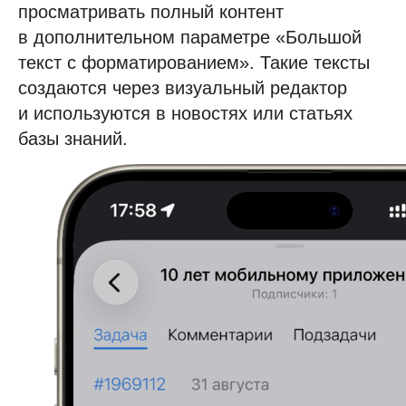
Пилотный проект
просматривать полный контент
Технические требования
в дополнительном параметре «Большой
Специалист в штат
текст с форматированием». Такие тексты
создаются через визуальный редактор
Обновления платформы
и используются в новостях или статьях
Презентации и буклеты
базы знаний.
Скачать приложение
Справочные материалы
Руководство пользователя
Руководство администратора
Руководство по
техобслуживанию
Мобильное приложение
Персональные данные