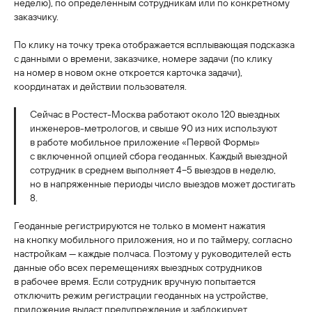
неделю), по определенным сотрудникам или по конкретному
заказчику.
По клику на точку трека отображается всплывающая подсказка
с данными о времени, заказчике, номере задачи (по клику
на номер в новом окне откроется карточка задачи),
координатах и действии пользователя.
Сейчас в Ростест-Москва работают около 120 выездных
инженеров-метрологов, и свыше 90 из них используют
в работе мобильное приложение «Первой Формы»
с включенной опцией сбора геоданных. Каждый выездной
сотрудник в среднем выполняет 4−5 выездов в неделю,
но в напряженные периоды число выездов может достигать
8.
Геоданные регистрируются не только в момент нажатия
на кнопку мобильного приложения, но и по таймеру, согласно
настройкам — каждые полчаса. Поэтому у руководителей есть
данные обо всех перемещениях выездных сотрудников
в рабочее время. Если сотрудник вручную попытается
отключить режим регистрации геоданных на устройстве,
приложение выдаст предупреждение и заблокирует