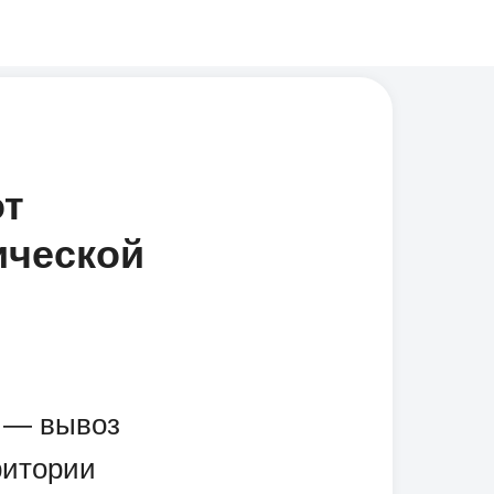
от
ической
 — вывоз
ритории