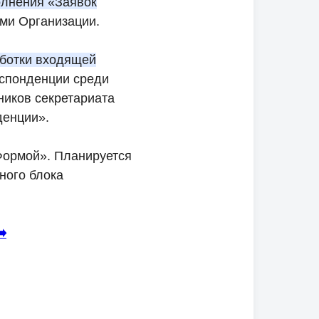
олнения «Заявок
ами Организации.
аботки входящей
еспонденции среди
ников секретариата
денции».
Формой». Планируется
ного блока
➡️