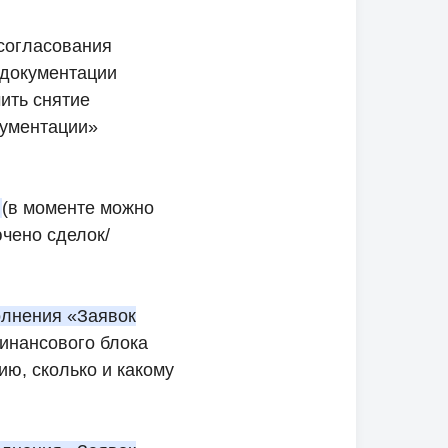
согласования
 документации
ить снятие
кументации»
и
(в моменте можно
чено сделок/
олнения «Заявок
инансового блока
ю, сколько и какому