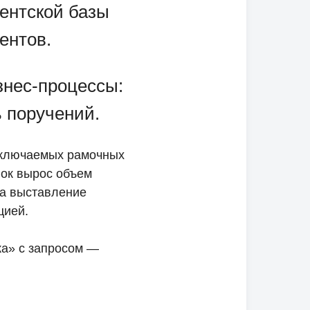
иентской базы
ентов.
нес-процессы:
ь поручений.
заключаемых рамочных
вок вырос объем
на выставление
цией.
а» с запросом —