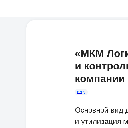
«МКМ Логи
и контрол
компании
СЭД
Основной вид 
и утилизация м