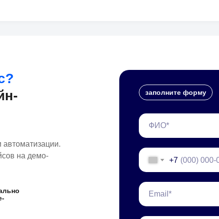
с?
йн-
заполните форму
и автоматизации.
сов на демо-
+7
ально
e-