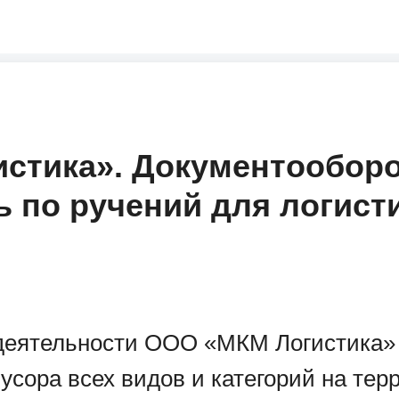
стика». Документообор
ь по ручений для логист
деятельности ООО «МКМ Логистика»
усора всех видов и категорий на тер