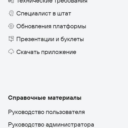
Отраслевые решения
Розничная торговля
IT-компании
Производственные компании
Фарминдустрия
HoReCa
Финансы
Страхование
Строительство и недвижимость
Консалтинг
Госсектор
Образование
Медицинские центры