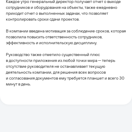
Каждое утро генеральный директор получает отчет о выходе
Запишитесь на онлайн-
сотрудников и оборудования на объекты, также ежедневно
консультацию
приходит отчет о выполненных задачах, что позволяет
контролировать сроки сдачи проектов.
Что будет на консультации:
В компании введена мотивация за соблюдение сроков, которая
Обсудим ваши потребности
позволила повысить ответственность сотрудников,
и цели автоматизации.
эффективность и исполнительскую дисциплину.
Покажем больше релевантных
Руководство также отметило существенный плюс
кейсов на демо-площадках.
в доступности приложения из любой точки мира ─ теперь
Ответим на ваши вопросы.
отсутствие руководителя не останавливает текущую
деятельность компании, для решения всех вопросов
Решение идеально
и согласования документов ему требуется планшет и всего 30
для enterprise-компаний
минут в день.
заполните форму