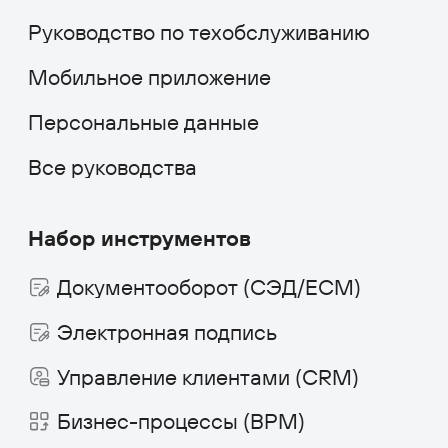
Промышленность
Холдинги
Кейсы и решения
Наши клиенты
Партнёрам
Стоимость
О компании
скоро
Работать в компании
Новости и статьи
Контакты
+7 495 660-38-09
info@1forma.ru