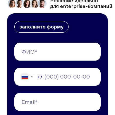
Формы» в крупных
компаниях
С чего начать
Пилотный проект
Технические требования
Специалист в штат
Обновления платформы
Презентации и буклеты