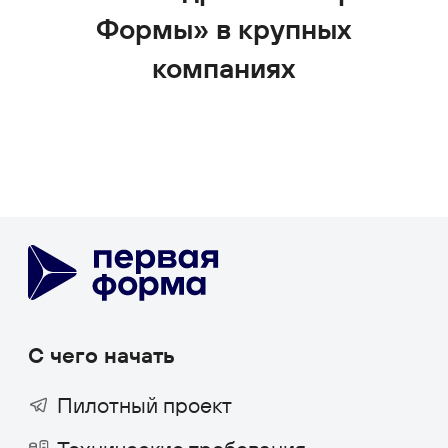
Управление клиентами (CRM)
Бизнес-процессы (BPM)
HR-система (HRM/HCM)
Корпоративный портал
Проектное управление
Корпоративные коммуникации
База знаний
Мобильное приложение
1F Teams
Диск
Service Desk
SRM-система
AI-агент
ТАРМ