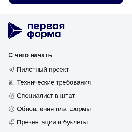
1F Teams
Диск
Service Desk
SRM-система
AI-агент
ТАРМ
Отраслевые решения
Розничная торговля
IT-компании
Производственные компании
Фарминдустрия
HoReCa
Финансы