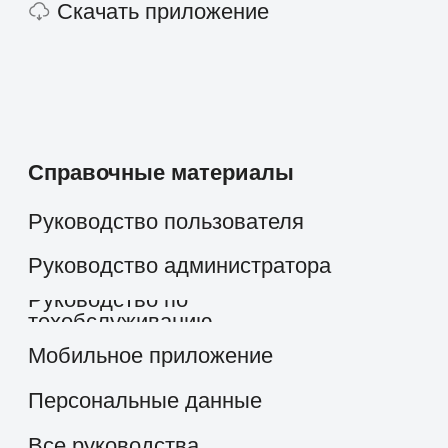
Страхование
Строительство и недвижимость
Консалтинг
Госсектор
Образование
Медицинские центры
Промышленность
Холдинги
Кейсы и решения
Наши клиенты
Партнёрам
Стоимость
О компании
скоро
Работать в компании