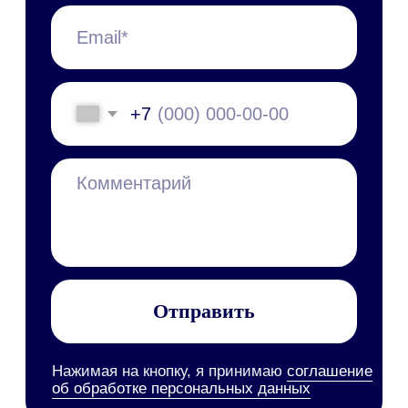
Персональные данные
Все руководства
Набор инструментов
Документооборот (СЭД/ЕСМ)
Электронная подпись
Управление клиентами (CRM)
Бизнес-процессы (BPM)
HR-система (HRM/HCM)
Корпоративный портал
Проектное управление
Корпоративные коммуникации
База знаний
Мобильное приложение