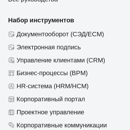
Новости и статьи
Контакты
+7 495 660-38-09
info@1forma.ru
Политика конфиденциальности
©
2026
«Первая Форма»
Информация на сайте 1forma.ru носит
исключительно информационный
характер и не является публичной