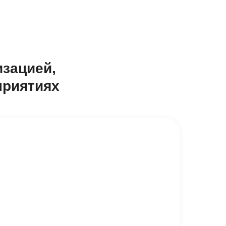
изацией,
приятиях