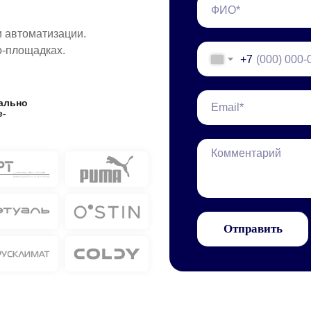
и автоматизации.
о-площадках.
+7
ально
e-
Отправить