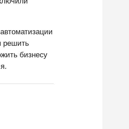
аключили
 автоматизации
ы решить
ожить бизнесу
я.