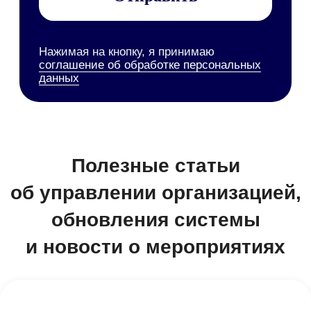
Service Desk
SRM-система
AI-агент
ТАРМ
Отраслевые решения
Розничная торговля
IT-компании
Производственные компании
Фарминдустрия
HoReCa
Финансы
Страхование
Строительство и недвижимость