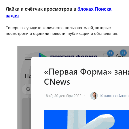
Лайки и счётчик просмотров в
блоках Поиска
задач
Задайте вопрос экспертам
Теперь вы увидите количество пользователей, которые
посмотрели и оценили новости, публикации и объявления.
или запросите демо-встречу
Что будет на демо-встрече:
Обсудим ваши потребности
и цели автоматизации.
Покажем реальные кейсы
на демо-площадках.
Ответим на все вопросы.
Решение идеально
для enterprise-компаний
заполните форму