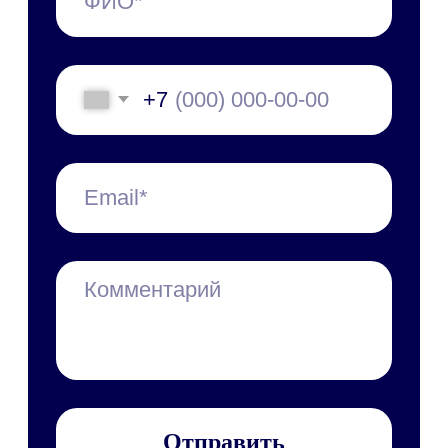
Набор инструментов
Документооборот (СЭД/ЕСМ)
Электронная подпись
Управление клиентами (CRM)
Бизнес-процессы (BPM)
HR-система (HRM/HCM)
Корпоративный портал
Проектное управление
Корпоративные коммуникации
База знаний
Мобильное приложение
1F Teams
Диск