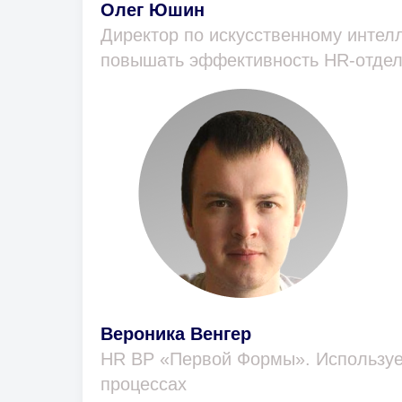
Олег Юшин
Директор по искусственному интел
повышать эффективность HR-отдел
Вероника Венгер
HR BP «Первой Формы». Использует
процессах