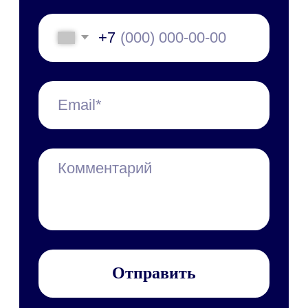
Пилотный проект
Технические требования
Специалист в штат
Обновления платформы
Презентации и буклеты
Скачать приложение
Справочные материалы
Руководство пользователя
Руководство администратора
Руководство по
техобслуживанию
Мобильное приложение
Персональные данные