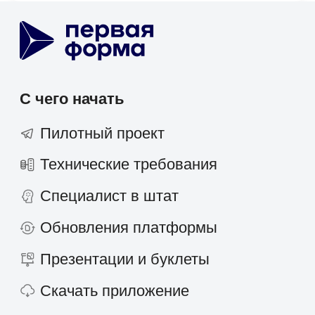
Диск
Service Desk
SRM-система
AI-агент
ТАРМ
Отраслевые решения
Розничная торговля
IT-компании
Производственные компании
Фарминдустрия
HoReCa
Финансы
Страхование