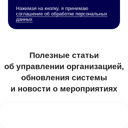
Все руководства
Набор инструментов
Документооборот (СЭД/ЕСМ)
Электронная подпись
Управление клиентами (CRM)
Бизнес-процессы (BPM)
HR-система (HRM/HCM)
Корпоративный портал
Проектное управление
Корпоративные коммуникации
База знаний
Мобильное приложение
1F Teams