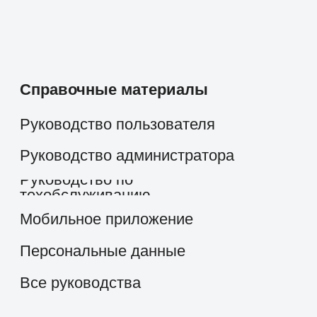
Строительство и недвижимость
Консалтинг
Госсектор
Образование
Медицинские центры
Промышленность
Холдинги
Кейсы и решения
Наши клиенты
Партнёрам
Стоимость
О компании
скоро
Работать в компании
Новости и статьи