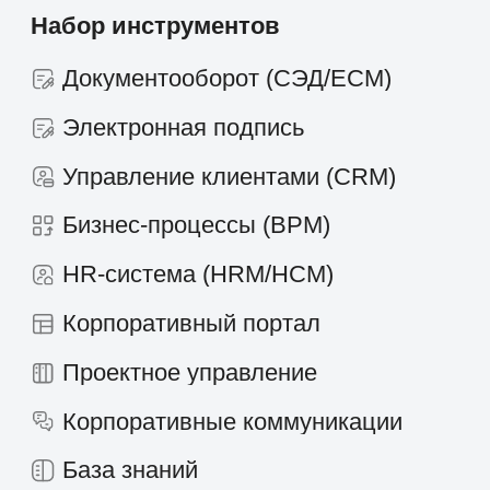
Контакты
+7 495 660-38-09
info@1forma.ru
Политика конфиденциальности
©
2026
«Первая Форма»
Информация на сайте 1forma.ru носит
исключительно информационный
характер и не является публичной
офертой