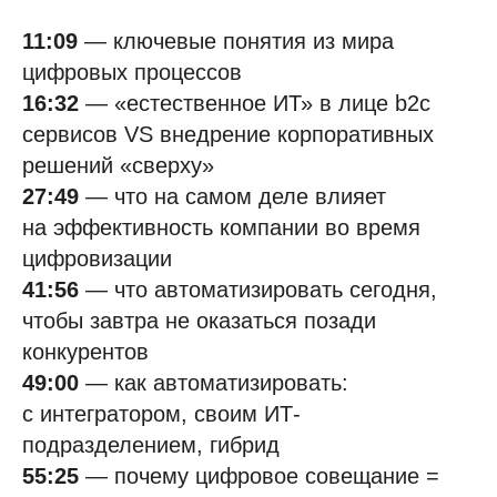
11:09
— ключевые понятия из мира
цифровых процессов
16:32
— «естественное ИТ» в лице b2c
сервисов VS внедрение корпоративных
Задайте вопрос экспертам
решений «сверху»
или запросите демо-встречу
27:49
— что на самом деле влияет
на эффективность компании во время
Что будет на демо-встрече:
цифровизации
Обсудим ваши потребности
41:56
— что автоматизировать сегодня,
и цели автоматизации.
чтобы завтра не оказаться позади
Покажем реальные кейсы
конкурентов
на демо-площадках.
Ответим на все вопросы.
49:00
— как автоматизировать:
с интегратором, своим ИТ-
подразделением, гибрид
Решение идеально
для enterprise-компаний
55:25
— почему цифровое совещание =