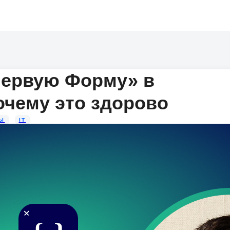
Первую Форму» в
почему это здорово
Ы
IT