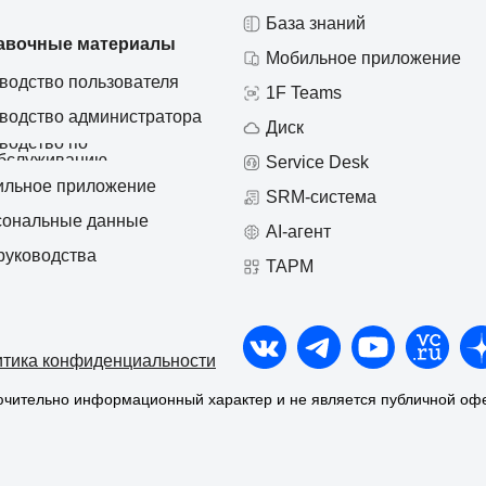
База знаний
авочные материалы
Мобильное приложение
водство пользователя
1F Teams
водство администратора
Диск
водство по
бслуживанию
Service Desk
льное приложение
SRM-система
сональные данные
AI-агент
руководства
ТАРМ
тика конфиденциальности
лючительно информационный характер и не является публичной оф