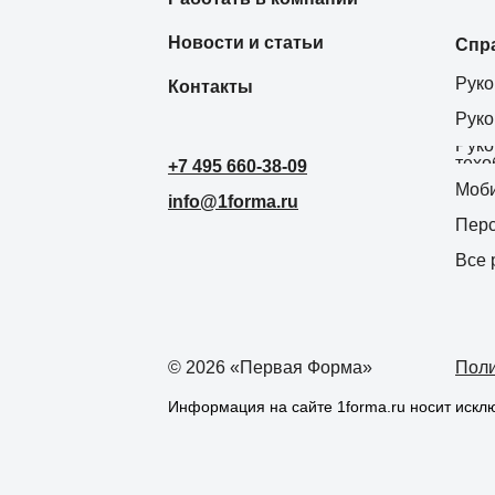
Новости и статьи
Спр
Руко
Контакты
Руко
Руко
техо
+7 495 660-38-09
Моби
info@1forma.ru
Пер
Все 
©
2026
«Первая Форма»
Поли
Информация на сайте 1forma.ru носит иск