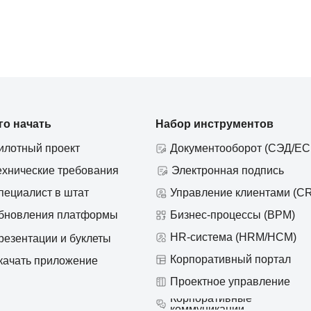
го начать
Набор инструментов
илотный проект
Документооборот (СЭД/ЕС
ехнические требования
Электронная подпись
пециалист в штат
Управление клиентами (C
бновления платформы
Бизнес-процессы (BPM)
HR-система (HRM/HCM)
резентации и буклеты
Корпоративный портал
качать приложение
Проектное управление
Корпоративные
коммуникации