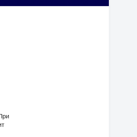
При
ит