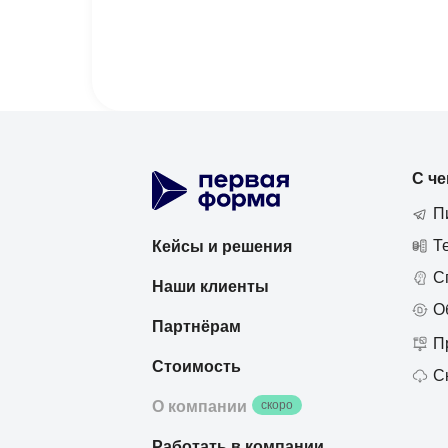
С че
П
Т
Кейсы и решения
С
Наши клиенты
О
Партнёрам
П
Стоимость
С
скоро
О компании
Работать в компании