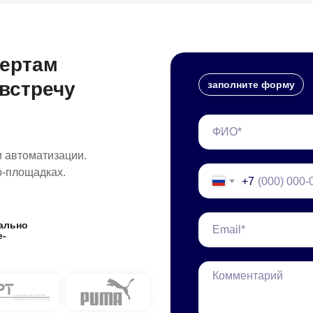
пертам
встречу
заполните форму
и автоматизации.
о-площадках.
+7
ально
e-