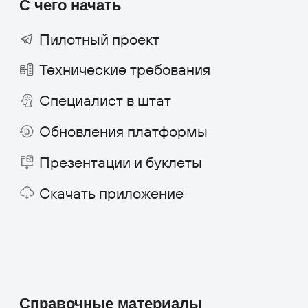
AI-агент
ТАРМ
Отраслевые решения
Розничная торговля
IT-компании
Производственные компании
Фарминдустрия
HoReCa
Финансы
Страхование
Строительство и недвижимость
Консалтинг
Госсектор