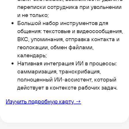
переписки сотрудника при увольнении
Задайте вопрос экспертам
и не только;
или запросите демо-встречу
Большой набор инструментов для
общения: текстовые и видеосообщения,
Что будет на демо-встрече:
ВКС, упоминания, отправка контакта и
Обсудим ваши потребности
геолокации, обмен файлами,
и цели автоматизации.
календарь;
Покажем реальные кейсы
Нативная интеграция ИИ в процессы:
на демо-площадках.
саммаризация, транскрибация,
Ответим на все вопросы.
полноценный ИИ-ассистент, который
действует в контексте рабочих задач.
Решение идеально
для enterprise-компаний
Изучить подробную карту →
заполните форму