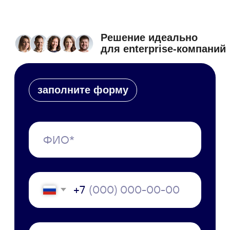
Полезные статьи
об управлении организацией,
обновления системы
и новости о мероприятиях
С чего начать
Пилотный проект
Технические требования
Специалист в штат