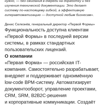
нужно, — без ожидания в очереди на доработку и без
изучения технической документации. Это делает
систему по-настоящему гибкой, а эффективную
гиперавтоматизацию — доступной любым бизнесам».
Денис Селезнёв, генеральный директор «Первой Формы»
Функциональность доступна клиентам
Задайте вопрос экспертам
«Первой Формы» в последней версии
или запросите демо-встречу
системы, в рамках стандартных
пользовательских лицензий.
Что будет на демо-встрече:
О компании
Обсудим ваши потребности
«Первая Форма» — российская IT-
и цели автоматизации.
компания. Самостоятельно разрабатывает,
Покажем реальные кейсы
внедряет и поддерживает одноимённую
на демо-площадках.
low-code BPM-систему. Автоматизирует
Ответим на все вопросы.
документооборот, управление проектами,
CRM, SRM, B2B2C-решения
Решение идеально
и корпоративные коммуникации. Создаёт
для enterprise-компаний