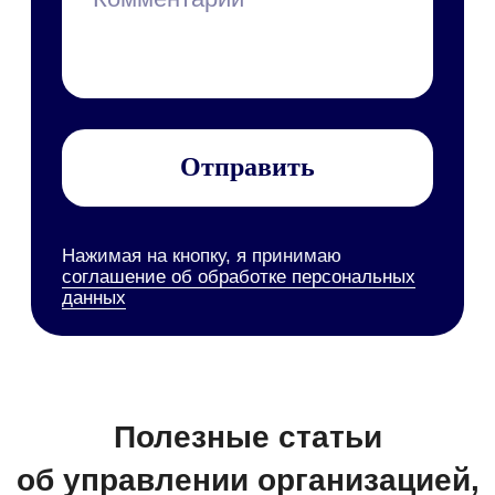
Персональные данные
Все руководства
Набор инструментов
Документооборот (СЭД/ЕСМ)
Электронная подпись
Управление клиентами (CRM)
Бизнес-процессы (BPM)
HR-система (HRM/HCM)
Корпоративный портал
Проектное управление
Корпоративные коммуникации
База знаний
Мобильное приложение