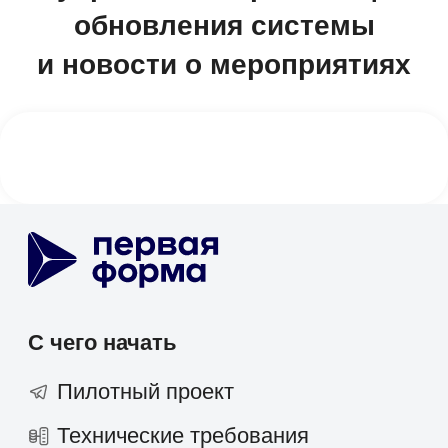
1F Teams
Диск
Service Desk
SRM-система
AI-агент
ТАРМ
Отраслевые решения
Розничная торговля
IT-компании
Производственные компании
Фарминдустрия
HoReCa
Финансы