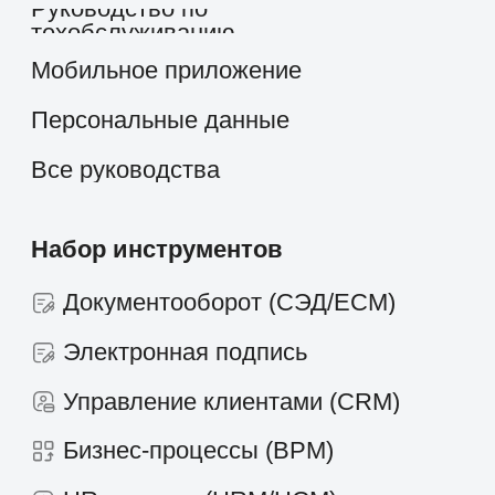
Новости и статьи
Контакты
+7 495 660-38-09
info@1forma.ru
Политика конфиденциальности
©
2026
«Первая Форма»
Информация на сайте 1forma.ru носит
исключительно информационный
характер и не является публичной
офертой