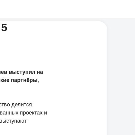
 5
нев выступил на
ские партнёры,
дство делится
ванных проектах и
 выступают