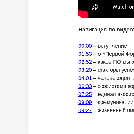
Навигация по видео
00:00
– вступление
01:53
– о «Первой Фо
02:52
– какое ПО мы 
03:20
– факторы успе
04:01
– человекоцент
06:33
– экосистема к
07:25
– единая экосис
09:09
– коммуникации
09:27
– жизненный ци