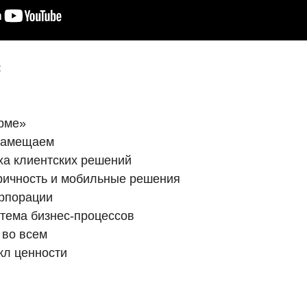
:
рме»
замещаем
ха клиентских решений
ричность и мобильные решения
орпорации
тема бизнес-процессов
 во всем
кл ценности