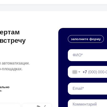
пертам
встречу
заполните форму
и автоматизации.
о-площадках.
+7
ально
e-