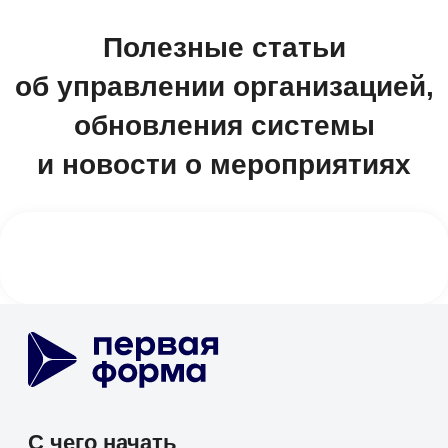
Документооборот (СЭД/ЕСМ)
Электронная подпись
Управление клиентами (CRM)
Бизнес-процессы (BPM)
HR-система (HRM/HCM)
Корпоративный портал
Проектное управление
Корпоративные коммуникации
База знаний
Мобильное приложение
1F Teams
Диск
Service Desk
SRM-система