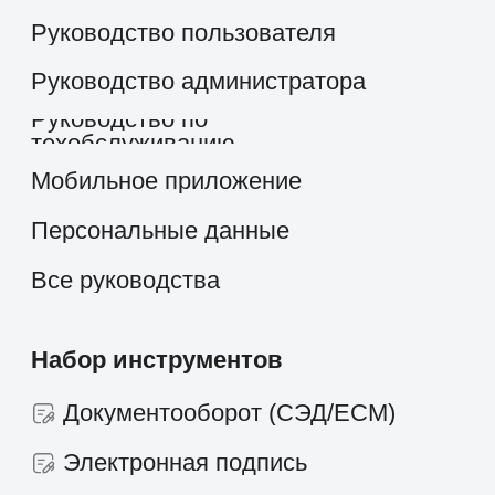
Образование
Медицинские центры
Промышленность
Холдинги
Кейсы и решения
Наши клиенты
Партнёрам
Стоимость
О компании
скоро
Работать в компании
Новости и статьи
Контакты
+7 495 660-38-09