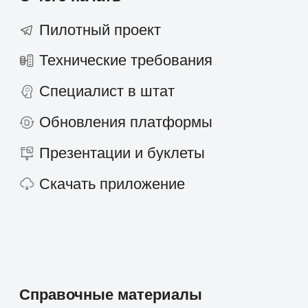
AI-агент
ТАРМ
Отраслевые решения
Розничная торговля
IT-компании
Производственные компании
Фарминдустрия
HoReCa
Финансы
Страхование
Строительство и недвижимость
Консалтинг
Госсектор