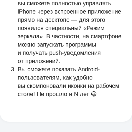
вы сможете полностью управлять
Задайте вопрос экспертам
iPhone через встроенное приложение
или запросите демо-встречу
прямо на десктопе — для этого
появился специальный «Режим
Что будет на демо-встрече:
зеркала». В частности, на смартфоне
Обсудим ваши потребности
можно запускать программы
и цели автоматизации.
и получать push-уведомления
Покажем реальные кейсы
от приложений.
на демо-площадках.
Вы сможете показать Android-
Ответим на все вопросы.
пользователям, как удобно
вы скомпоновали иконки на рабочем
Решение идеально
для enterprise-компаний
столе! Не прошло и N лет 😀
заполните форму