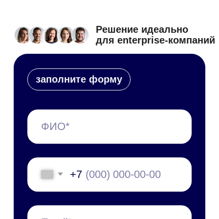
Полезные статьи
об управлении организацией,
обновления системы
и новости о мероприятиях
С чего начать
Пилотный проект
Технические требования
Специалист в штат
Обновления платформы