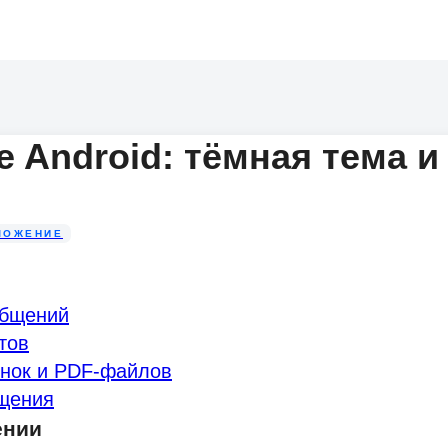
e Android: тёмная тема и
ЛОЖЕНИЕ
общений
тов
инок и PDF-файлов
щения
ении