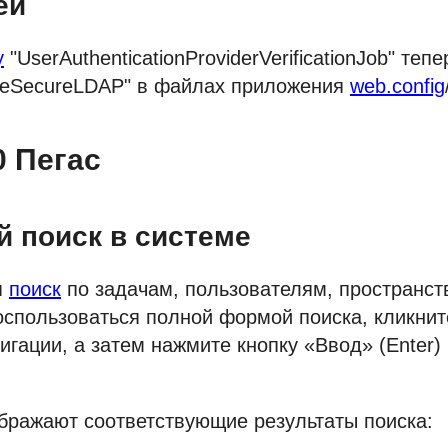
ей
у
"UserAuthenticationProviderVerificationJob" теп
seSecureLDAP" в файлах приложения
web.config
0 Пегас
 поиск в системе
я
поиск
по задачам, пользователям, пространст
спользоваться полной формой поиска, кликните
игации, а затем нажмите кнопку «Ввод» (Enter)
бражают соответствующие результаты поиска: