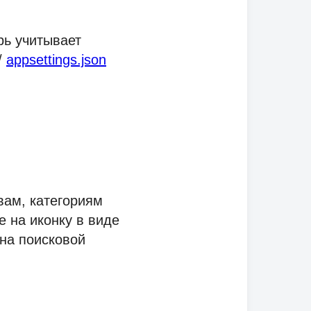
ерь учитывает
/
appsettings.json
вам, категориям
 на иконку в виде
 на поисковой