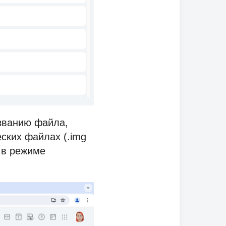
званию файла,
еских файлах (.img
я в режиме