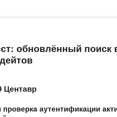
ст: обновлённый поиск 
пдейтов
9 Центавр
 проверка аутентификации акт