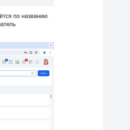
дётся по названию
чатель