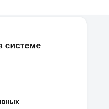
в системе
ивных