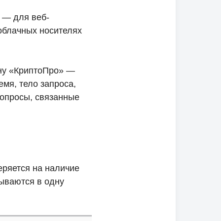
 — для веб-
облачных носителях
ну «КриптоПро» —
емя, тело запроса,
вопросы, связанные
еряется на наличие
ываются в одну