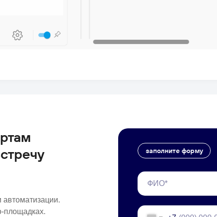
ертам
встречу
заполните форму
и автоматизации.
о-площадках.