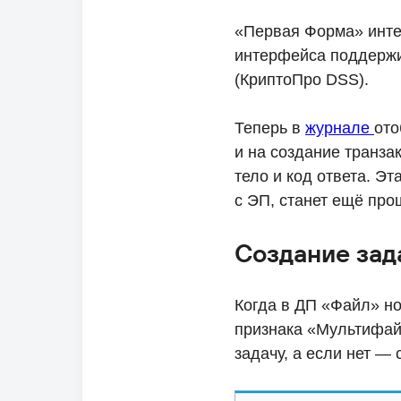
«Первая Форма» инте
интерфейса поддержи
(КриптоПро DSS).
Теперь в
журнале
ото
и на создание транза
тело и код ответа. 
с ЭП, станет ещё про
Создание зад
Когда в ДП «Файл» но
признака «Мультифай
задачу, а если нет —