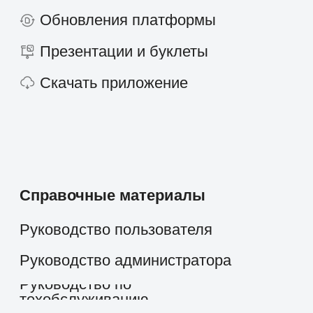
Розничная торговля
IT-компании
Производственные компании
Фарминдустрия
HoReCa
Финансы
Страхование
Строительство и недвижимость
Консалтинг
Госсектор
Образование
Медицинские центры
Промышленность
Холдинги