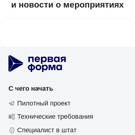
Бизнес-процессы (BPM)
HR-система (HRM/HCM)
Корпоративный портал
Проектное управление
Корпоративные коммуникации
База знаний
Мобильное приложение
1F Teams
Диск
Service Desk
SRM-система
AI-агент
ТАРМ
Отраслевые решения