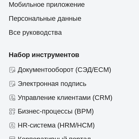
Кейсы и решения
Наши клиенты
Партнёрам
Стоимость
О компании
скоро
Работать в компании
Новости и статьи
Контакты
+7 495 660-38-09
info@1forma.ru