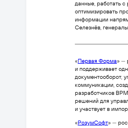
данные, работать с
оптимизировать про
информации напрям
Селезнёв, генерал
«
Первая Форма
» —
и поддерживает од
документооборот, 
коммуникации, созд
разработчиков BPM-
решений для управл
и участвует в импо
«
РозумСофт
» — ро