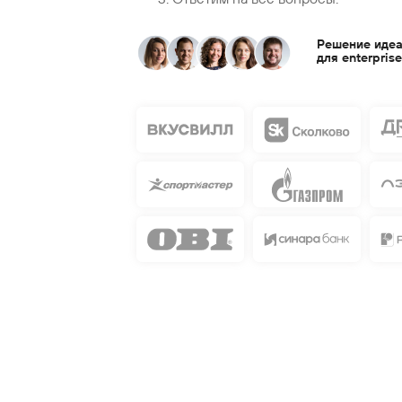
Решение иде
для enterpris