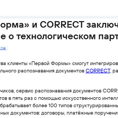
орма» и CORRECT заклю
е о технологическом пар
СТИ
ва клиенты «Первой Формы» смогут интегриров
ального распознавания документов
CORRECT
, 
тчиков, сервис распознавания документов COR
ов в пять раз с помощью искусственного интелл
брабатывает более 100 типов структурированн
ных документов: договоры, платёжные поручения