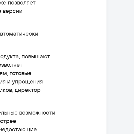
же позволяет
е версии
автоматически
родукта, повышают
озволяет
м, готовые
ия и упрощения
иков, директор
ельные возможности
ыстрее
 недостающие