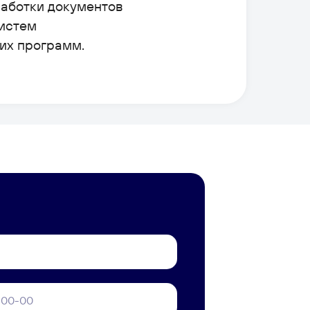
работки документов
систем
их программ.