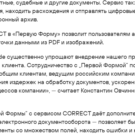
тные, судебные и другие документы. Сервис так
я, находить расхождения и отправлять цифровы
ронный архив.
T в «Первую Форму» позволит пользователям 
точки данными из PDF и изображений.
ode существенно упрощают внедрение нашего п
я клиента. Сотрудничество с „Первой Формой“ п
общим клиентам, ведущим российским компания
ия издержек на обработку документов, ускорен
ессов компании», — считает Константин Овчинн
.
ой Формы“ с сервисом CORRECT даёт дополнит
электронного документооборота — позволяет б
менты со множеством полей, находить ошибки и