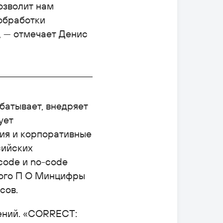
озволит нам
 обработки
 — отмечает Денис
батывает, внедряет
ует
ия и корпоративные
сийских
code и no-code
ного П О Минцифры
сов.
ений. «CORRECT: