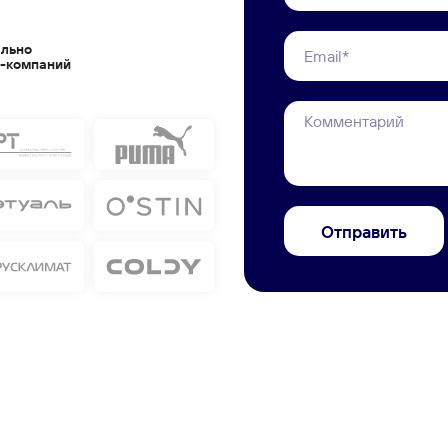
ально
e-компаний
Отправить