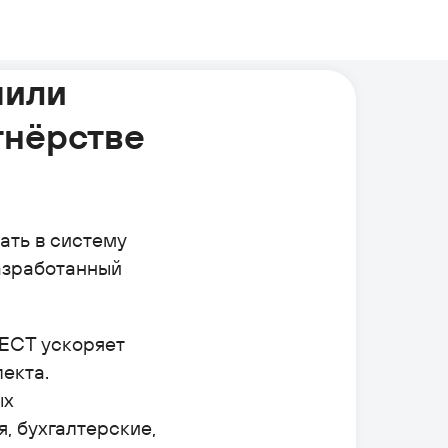
чили
тнёрстве
ать в систему
разработанный
RECT ускоряет
екта.
ых
, бухгалтерские,