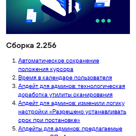
Сборка 2.256
Автоматическое сохранение
положения курсора
Время в календаре пользователя
Апдейт для админов: технологическая
доработка утилиты сканирования
Апдейт для админов: изменили логику
настройки «Разрешено устанавливать
срок при постановке»
Апдейты для админов: предлагаемые