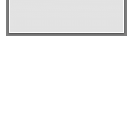
Задайте вопрос экспертам
или запросите демо-встречу
Что будет на демо-встрече:
Обсудим ваши потребности
и цели автоматизации.
Покажем реальные кейсы
на демо-площадках.
Ответим на все вопросы.
Решение идеально
для enterprise-компаний
заполните форму