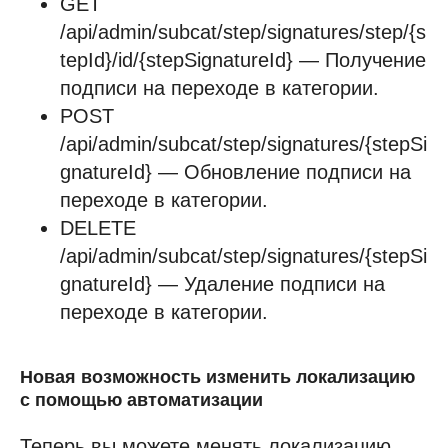
GET
/api/admin/subcat/step/signatures/step/{s
tepId}/id/{stepSignatureId} — Получение
подписи на переходе в категории.
POST
/api/admin/subcat/step/signatures/{stepSi
gnatureId} — Обновление подписи на
переходе в категории.
DELETE
/api/admin/subcat/step/signatures/{stepSi
gnatureId} — Удаление подписи на
переходе в категории.
Новая возможность изменить локализацию
с помощью автоматизации
Теперь вы можете менять локализацию