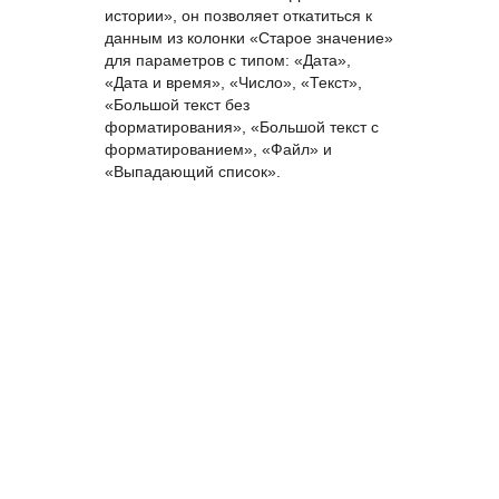
нынешнее значение параметра.
Данные в параметре «Таблица»
отображаются в табличном виде,
который нужно открыть полностью;
- В контекстное меню добавили пункт
«Восстановить значение ДП из
истории», он позволяет откатиться к
данным из колонки «Старое значение»
для параметров с типом: «Дата»,
«Дата и время», «Число», «Текст»,
«Большой текст без
форматирования», «Большой текст с
форматированием», «Файл» и
«Выпадающий список».