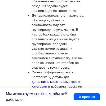
заполнение параметра
«Таблица», при создании задачи
в карточке автоматически
добавляется первая строка.
Если в таблице есть
обязательные столбцы, кнопка
создания задачи будет
неактивна до их заполнения.
Для дополнительного параметра
«Таблица» добавили
возможность задавать
группировку по умолчанию. В
настройках каждого столбца
появилась опция «Участвует в
группировке, порядок» —
укажите номер позиции, и
столбец автоматически
включится в группировку. Пустое
поле означает, что столбец не
участвует в группировке.
Мы используем cookies, чтобы всё
Я привык
Уточнили формулировки в
работало!
настройке «Доступ» для