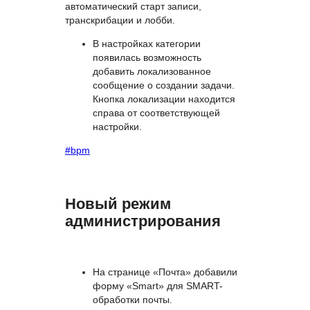
Для каждой функции доступны
варианты: по правам чата, только
администратор категории или
запрещено всем. По умолчанию для
всех новых встреч включены
автоматический старт записи,
транскрибации и лобби.
В настройках категории
появилась возможность
добавить локализованное
сообщение о создании задачи.
Кнопка локализации находится
справа от соответствующей
настройки.
#bpm
Новый режим
администрирования