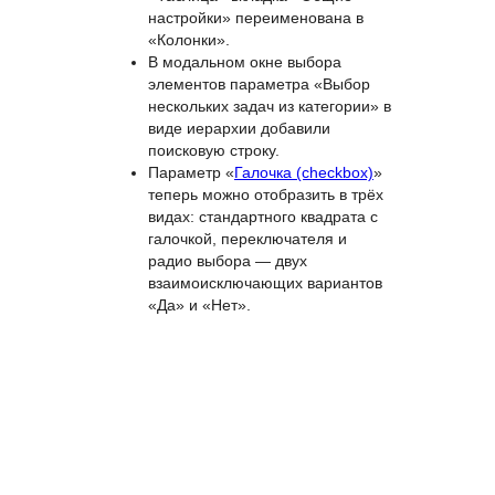
изменений и версию файла.
Администраторы могут
переходить к настройкам
таблицы из карточки задачи.
В настройках параметра
«Таблица» вкладка «Общие
настройки» переименована в
«Колонки».
В модальном окне выбора
элементов параметра «Выбор
нескольких задач из категории» в
виде иерархии добавили
поисковую строку.
Параметр «
Галочка (checkbox)
»
теперь можно отобразить в трёх
видах: стандартного квадрата с
галочкой, переключателя и
радио выбора — двух
взаимоисключающих вариантов
«Да» и «Нет».