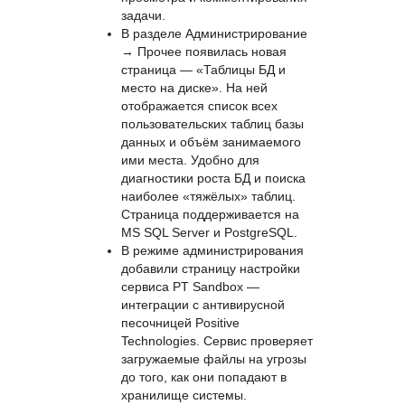
добавили опцию «Не
ограничивать видимость
трудозатрат» — она отображает
этот показатель для всех
пользователей с правом
просмотра и комментирования
задачи.
В разделе Администрирование
→ Прочее появилась новая
страница — «Таблицы БД и
место на диске». На ней
отображается список всех
пользовательских таблиц базы
данных и объём занимаемого
ими места. Удобно для
диагностики роста БД и поиска
наиболее «тяжёлых» таблиц.
Страница поддерживается на
MS SQL Server и PostgreSQL.
В режиме администрирования
добавили страницу настройки
сервиса PT Sandbox —
интеграции с антивирусной