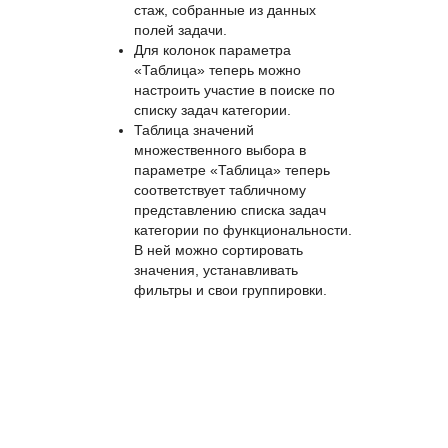
также актуализируется. Также
для виджета можно настроить
пользовательскую верстку:
например, чтобы отобразить
фотографию, ФИО, должность и
стаж, собранные из данных
полей задачи.
Для колонок параметра
«Таблица» теперь можно
настроить участие в поиске по
списку задач категории.
Таблица значений
множественного выбора в
параметре «Таблица» теперь
соответствует табличному
представлению списка задач
категории по функциональности.
В ней можно сортировать
значения, устанавливать
фильтры и свои группировки.