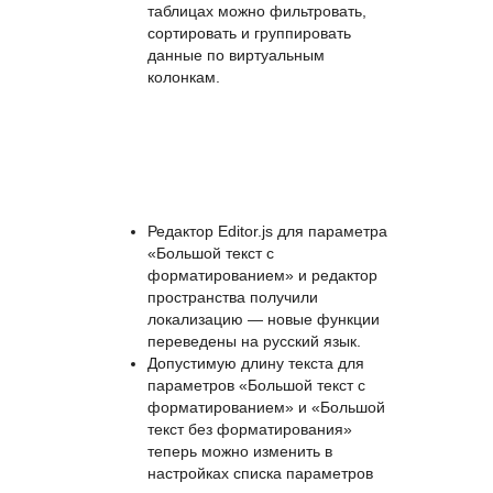
нажать левой кнопкой мыши на
заголовок любого столбца.
Группировку можно настроить,
нажав правой кнопкой мыши на
заголовок столбца. Также в
таблицах можно фильтровать,
сортировать и группировать
данные по виртуальным
колонкам.
Редактор Editor.js для параметра
«Большой текст с
форматированием» и редактор
пространства получили
локализацию — новые функции
переведены на русский язык.
Допустимую длину текста для