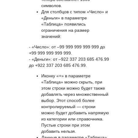
параметра «Таблица» в
названиях опций теперь
используется термин «столбцы».
Максимальная длина для полей
с типом «Текст» в категории
теперь составляет 1500
символов.
Для столбцов с типом «Число» и
«Деньги» в параметре
«Таблица» появились
ограничения на размер
значений:
- «Число»: от –99 999 999 999 999 до
+99 999 999 999 999.
- «Деньги»: от –922 337 203 685 476.99
до +922 337 203 685 476.99.
Иконку «+» в параметре
«Таблица» можно скрыть, при
этом строки можно будет также
добавлять через множественный
выбор. Этот способ более