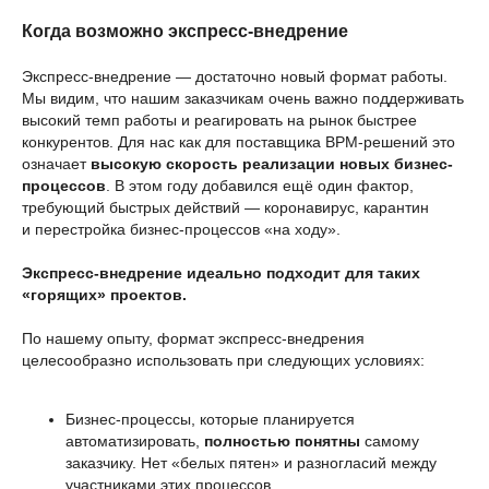
Когда возможно экспресс-внедрение
Экспресс-внедрение — достаточно новый формат работы.
Мы видим, что нашим заказчикам очень важно поддерживать
высокий темп работы и реагировать на рынок быстрее
конкурентов. Для нас как для поставщика BPM-решений это
означает
высокую скорость реализации новых бизнес-
процессов
. В этом году добавился ещё один фактор,
требующий быстрых действий — коронавирус, карантин
и перестройка бизнес-процессов «на ходу».
У вас похожий запрос?
Запишитесь на онлайн-
Экспресс-внедрение идеально подходит для таких
«горящих» проектов.
консультацию
По нашему опыту, формат экспресс-внедрения
Что будет на консультации:
целесообразно использовать при следующих условиях:
Обсудим ваши потребности
Бизнес-процессы, которые планируется
и цели автоматизации.
автоматизировать,
полностью понятны
самому
Покажем больше релевантных
заказчику. Нет «белых пятен» и разногласий между
кейсов на демо-площадках.
участниками этих процессов.