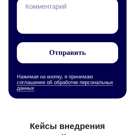
Мобильное приложение
1F Teams
Диск
Service Desk
SRM-система
AI-агент
ТАРМ
Отраслевые решения
Розничная торговля
IT-компании
Производственные компании
Фарминдустрия
HoReCa