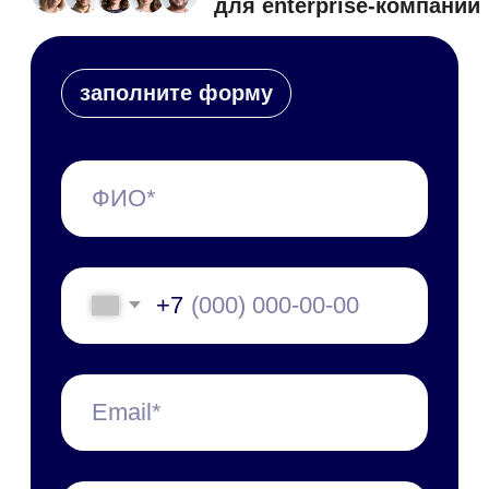
Руководство по
техобслуживанию
Мобильное приложение
Персональные данные
Все руководства
Набор инструментов
Документооборот (СЭД/ЕСМ)
Электронная подпись
Управление клиентами (CRM)
Бизнес-процессы (BPM)
HR-система (HRM/HCM)
Корпоративный портал
Проектное управление
Корпоративные коммуникации
База знаний