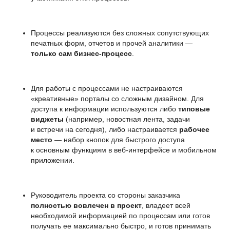
Ответим на ваши вопросы.
Решение идеально
Процессы реализуются без сложных сопутствующих
для enterprise-компаний
печатных форм, отчетов и прочей аналитики —
только сам бизнес-процесс
.
заполните форму
Для работы с процессами не настраиваются
«креативные» порталы со сложным дизайном. Для
доступа к информации используются либо
типовые
виджеты
(например, новостная лента, задачи
и встречи на сегодня), либо настраивается
рабочее
+7
место
— набор кнопок для быстрого доступа
к основным функциям в веб-интерфейсе и мобильном
приложении.
Руководитель проекта со стороны заказчика
полностью вовлечен в проект
, владеет всей
необходимой информацией по процессам или готов
получать ее максимально быстро, и готов принимать