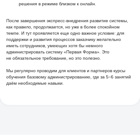
решения в режиме близком к онлайн.
Отправить
После завершения экспресс-внедрения развитие системы,
как правило, продолжается, но уже в более спокойном
темпе. И тут проявляется еще одно важное условие: для
Нажимая на кнопку, я принимаю
поддержки и развития процессов заказчику желательно
соглашение об обработке персональных
данных
иметь сотрудников, умеющих хотя бы немного
администрировать систему «Первая Форма». Это
не обязательное требование, но это полезно.
Мы регулярно проводим для клиентов и партнеров курсы
Кейсы внедрения
обучения базовому администрированию, где за 5−6 занятий
«Первой Формы»
даём необходимые навыки.
в крупных компаниях