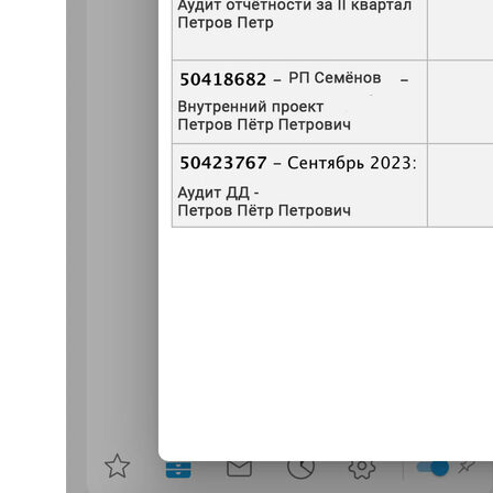
У вас похожий запрос?
Запишитесь на онлайн-
консультацию
Что будет на консультации:
Обсудим ваши потребности
и цели автоматизации.
Покажем больше релевантных
кейсов на демо-площадках.
Ответим на ваши вопросы.
Решение идеально
для enterprise-компаний
заполните форму