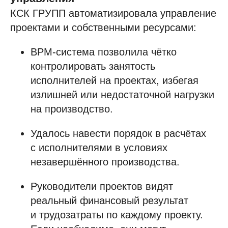
КСК ГРУПП автоматизировала управление
Набор инструментов
проектами и собственными ресурсами:
Документооборот (СЭД/ЕСМ)
Электронная подпись
BPM-система позволила чётко
Управление клиентами (CRM)
контролировать занятость
исполнителей на проектах, избегая
Бизнес-процессы (BPM)
излишней или недостаточной нагрузки
HR-система (HRM/HCM)
на производство.
Корпоративный портал
Проектное управление
Удалось навести порядок в расчётах
Корпоративные коммуникации
с исполнителями в условиях
незавершённого производства.
База знаний
Мобильное приложение
Руководители проектов видят
1F Teams
реальный финансовый результат
Диск
и трудозатраты по каждому проекту.
Service Desk