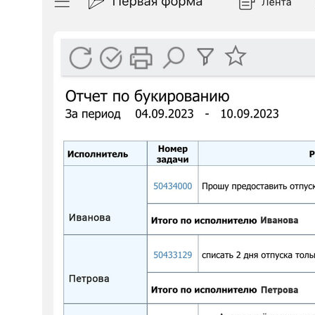
соглашение об обработке персональных
данных
Кейсы внедрения
«Первой Формы»
в крупных компаниях
С чего начать
Пилотный проект
Технические требования