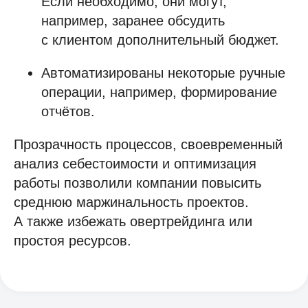
Если необходимо, они могут,
например, заранее обсудить
SRM-система
с клиентом дополнительный бюджет.
AI-агент
ТАРМ
Автоматизированы некоторые ручные
операции, например, формирование
Отраслевые решения
отчётов.
Розничная торговля
Прозрачность процессов, своевременный
IT-компании
анализ себестоимости и оптимизация
Производственные компании
работы позволили компании повысить
Фарминдустрия
среднюю маржинальность проектов.
HoReCa
А также избежать овертрейдинга или
Финансы
простоя ресурсов.
Страхование
Строительство и недвижимость
Консалтинг