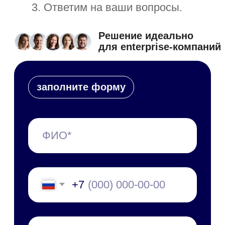
+7 495 660-38-09
info@1forma.ru
Политика конфиденциальности
©
2026
«Первая Форма»
Информация на сайте 1forma.ru носит
исключительно информационный
характер и не является публичной
офертой