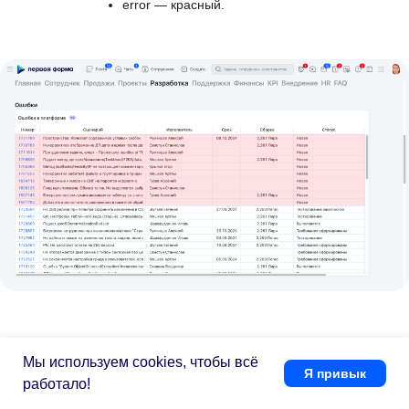
error — красный.
Обновления нового
Мы используем cookies, чтобы всё
Я привык
режима
работало!
администрирования