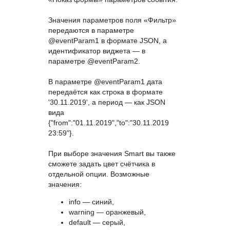
Значения параметров поля «Фильтр»
передаются в параметре
@eventParam1 в формате JSON, а
идентификатор виджета — в
параметре @eventParam2.
В параметре @eventParam1 дата
передаётся как строка в формате
'30.11.2019', а период — как JSON
вида
{"from":"01.11.2019","to":"30.11.2019
23:59"}.
При выборе значения Smart вы также
сможете задать цвет счётчика в
отдельной опции. Возможные
значения:
info — синий,
warning — оранжевый,
default — серый,