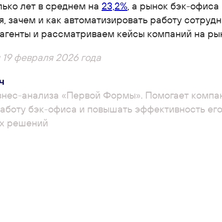
ько лет в среднем на
23,2%
, а рынок бэк-офиса
я, зачем и как автоматизировать работу сотрудн
агенты и рассматриваем кейсы компаний на ры
19 февраля 2026 года
ч
изнес-анализа «Первой Формы». Помогает компа
аботу бэк-офиса и повышать эффективность его
х решений