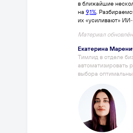
в ближайшие нескол
на
9,1%
. Разбираемс
их «усиливают» ИИ-
Материал обновлён 
Екатерина Марени
Тимлид в отделе б
автоматизировать р
выбора оптимальны