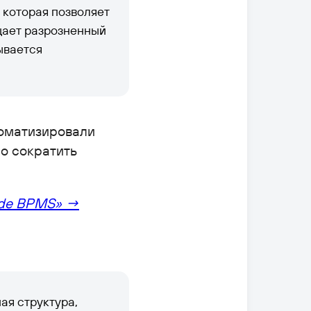
 которая позволяет
щает разрозненный
ывается
томатизировали
о сократить
code BPMS» →
ая структура,