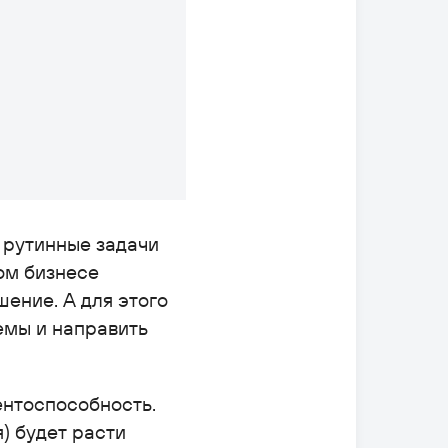
е рутинные задачи
ом бизнесе
ение. А для этого
емы и направить
ентоспособность.
) будет расти