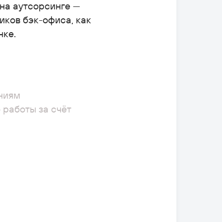
 на аутсорсинге —
иков бэк-офиса, как
нке.
ниям
 работы за счёт