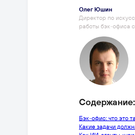
Олег Юшин
Директор по искус
работы бэк-офиса 
Содержание
Бэк-офис: что это т
Какие задачи долж
Как ИИ-агенты «уси