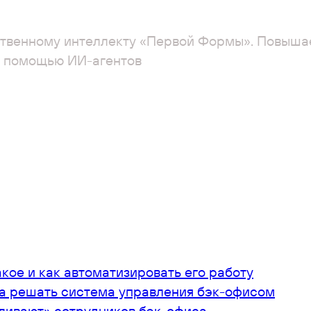
ственному интеллекту «Первой Формы». Повыша
с помощью ИИ-агентов
:
акое и как автоматизировать его работу
на решать система управления бэк-офисом
ливают» сотрудников бэк-офиса