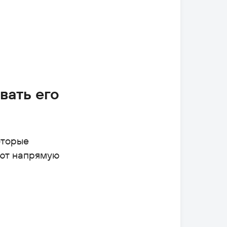
вать его
оторые
уют напрямую