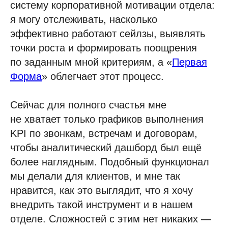
систему корпоративной мотивации отдела:
Справочные материалы
я могу отслеживать, насколько
эффективно работают сейлзы, выявлять
Руководство пользователя
точки роста и формировать поощрения
Руководство администратора
по заданным мной критериям, а «
Первая
Руководство по
техобслуживанию
Форма
» облегчает этот процесс.
Мобильное приложение
Персональные данные
Сейчас для полного счастья мне
Все руководства
не хватает только графиков выполнения
KPI по звонкам, встречам и договорам,
Набор инструментов
чтобы аналитический дашборд был ещё
Документооборот (СЭД/ЕСМ)
более наглядным. Подобный функционал
мы делали для клиентов, и мне так
Электронная подпись
нравится, как это выглядит, что я хочу
Управление клиентами (CRM)
внедрить такой инструмент и в нашем
Бизнес-процессы (BPM)
отделе. Сложностей с этим нет никаких —
HR-система (HRM/HCM)