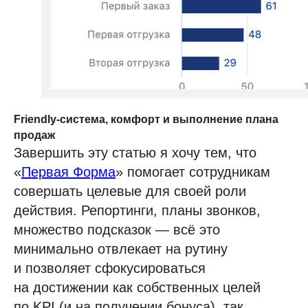
Кейсы и решения
Наши клиенты
Партнёрам
Стоимость
О компании
скоро
Работать в компании
Friendly-система, комфорт и выполнение плана
продаж
Новости и статьи
Завершить эту статью я хочу тем, что
Контакты
«
Первая Форма
» помогает сотрудникам
совершать целевые для своей роли
+7 495 660-38-09
действия. Репортинги, планы звонков,
info@1forma.ru
множество подсказок — всё это
минимально отвлекает на рутину
и позволяет сфокусироваться
на достижении как собственных целей
по KPI (и на получении бонуса), так