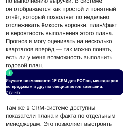
по выполнению выручки. В системе
он отображается как простой и понятный
отчёт, который позволяет по недельно
отслеживать ёмкость воронки, план/факт
и вероятность выполнения этого плана.
Прогноз я могу оценивать на несколько
кварталов вперёд — так можно понять,
С чего начать
есть ли у меня возможность выполнить
Пилотный проект
годовой план.
Технические требования
Специалист в штат
Изучите возможности 1F CRM для РОПов, менеджеров
по продажам и других специалистов компании.
Обновления платформы
Изучить
Презентации и буклеты
Скачать приложение
Там же в CRM-системе доступны
показатели плана и факта по отдельным
менеджерам. Это позволяет выстроить