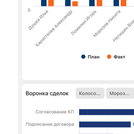
IT-компании
Производственные компании
Фарминдустрия
HoReCa
Финансы
Страхование
Строительство и недвижимость
Консалтинг
Госсектор
Образование
Медицинские центры
Промышленность
Холдинги