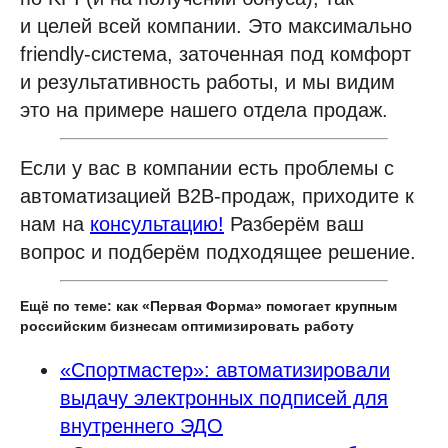
и целей всей компании. Это максимально
Политика конфиденциальности
friendly-система, заточенная под комфорт
©
2026
«Первая Форма»
и результативность работы, и мы видим
это на примере нашего отдела продаж.
Информация на сайте 1forma.ru носит
исключительно информационный
характер и не является публичной
Если у вас в компании есть проблемы с
офертой
автоматизацией В2В-продаж, приходите к
нам на
консультацию!
Разберём ваш
вопрос и подберём подходящее решение.
Ещё по теме: как «Первая Форма» помогает крупным
российским бизнесам оптимизировать работу
«Спортмастер»: автоматизировали
выдачу электронных подписей для
внутреннего ЭДО