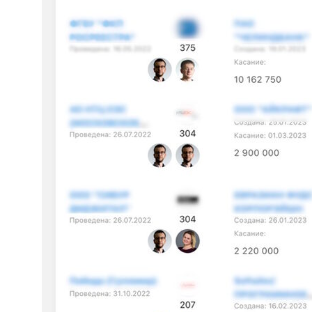
Обсудим ваши потребности
и цели автоматизации.
Покажем реальные кейсы
на демо-площадках.
Ответим на все вопросы.
Решение идеально
для enterprise-компаний
заполните форму
+7