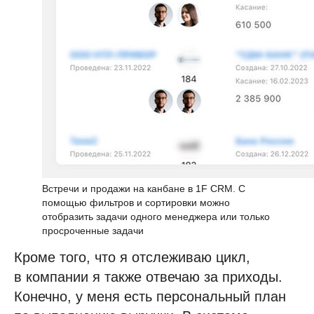
Отправить
Нажимая на кнопку, я принимаю
соглашение об обработке персональных
данных
Встречи и продажи на канбане в 1F CRM. С
помощью фильтров и сортировки можно
отобразить задачи одного менеджера или только
просроченные задачи
Полезные статьи
об управлении организацией,
Кроме того, что я отслеживаю цикл,
обновления системы
в компании я также отвечаю за приходы.
и новости о мероприятиях
Конечно, у меня есть персональный план