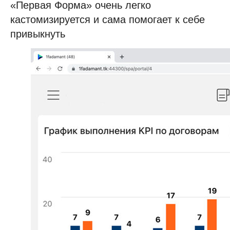
«Первая Форма» очень легко
Корпоративный портал
кастомизируется и сама помогает к себе
Проектное управление
привыкнуть
Корпоративные коммуникации
База знаний
Мобильное приложение
1F Teams
Диск
Service Desk
SRM-система
AI-агент
ТАРМ
Отраслевые решения
Розничная торговля