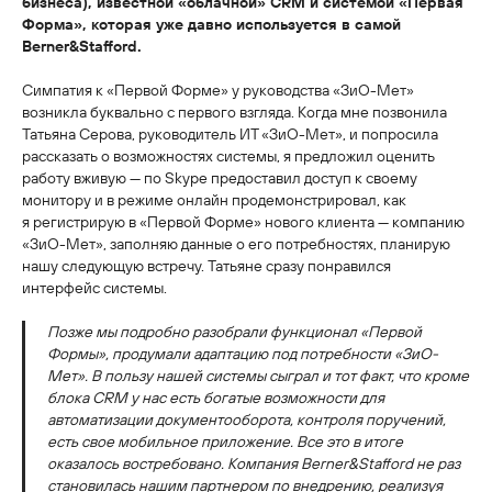
бизнеса), известной «облачной» CRM и системой «Первая
Форма», которая уже давно используется в самой
Berner&Stafford.
Симпатия к «Первой Форме» у руководства «ЗиО-Мет»
возникла буквально с первого взгляда. Когда мне позвонила
Татьяна Серова, руководитель ИТ «ЗиО-Мет», и попросила
рассказать о возможностях системы, я предложил оценить
работу вживую — по Skype предоставил доступ к своему
монитору и в режиме онлайн продемонстрировал, как
я регистрирую в «Первой Форме» нового клиента — компанию
«ЗиО-Мет», заполняю данные о его потребностях, планирую
нашу следующую встречу. Татьяне сразу понравился
интерфейс системы.
Позже мы подробно разобрали функционал «Первой
Формы», продумали адаптацию под потребности «ЗиО-
Мет». В пользу нашей системы сыграл и тот факт, что кроме
блока CRM у нас есть богатые возможности для
автоматизации документооборота, контроля поручений,
есть свое мобильное приложение. Все это в итоге
оказалось востребовано. Компания Berner&Stafford не раз
становилась нашим партнером по внедрению, реализуя