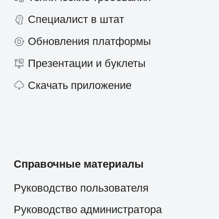
Производственные компании
Фарминдустрия
HoReCa
Финансы
Страхование
Строительство и недвижимость
Консалтинг
Госсектор
Образование
Медицинские центры
Промышленность
Холдинги
Кейсы и решения
Наши клиенты