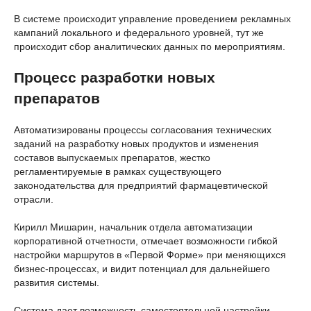
В системе происходит управление проведением рекламных
кампаний локального и федерального уровней, тут же
происходит сбор аналитических данных по мероприятиям.
Процесс разработки новых
препаратов
Автоматизированы процессы согласования технических
заданий на разработку новых продуктов и изменения
составов выпускаемых препаратов, жестко
регламентируемые в рамках существующего
законодательства для предприятий фармацевтической
отрасли.
У вас похожий запрос?
Запишитесь на онлайн-
Кирилл Мишарин, начальник отдела автоматизации
корпоративной отчетности, отмечает возможности гибкой
консультацию
настройки маршрутов в «Первой Форме» при меняющихся
бизнес-процессах, и видит потенциал для дальнейшего
Что будет на консультации:
развития системы.
Обсудим ваши потребности
Система дает возможность самостоятельной настройки.