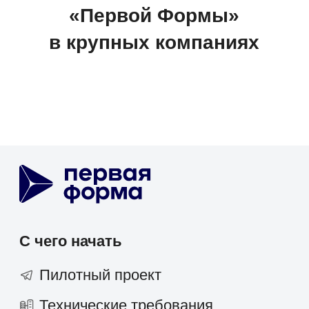
Проектное управление
Корпоративные коммуникации
База знаний
Мобильное приложение
1F Teams
Диск
Service Desk
SRM-система
AI-агент
ТАРМ
Отраслевые решения
Розничная торговля
IT-компании