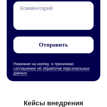
Руководство пользователя
Руководство администратора
Руководство по
техобслуживанию
Мобильное приложение
Персональные данные
Все руководства
Набор инструментов
Документооборот (СЭД/ЕСМ)
Электронная подпись
Управление клиентами (CRM)
Бизнес-процессы (BPM)
HR-система (HRM/HCM)
Корпоративный портал