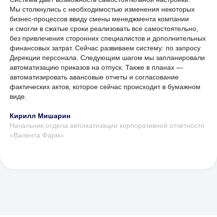
и цели автоматизации.
Мы столкнулись с необходимостью изменения некоторых
Покажем больше релевантных
бизнес-процессов ввиду смены менеджмента компании
и смогли в сжатые сроки реализовать все самостоятельно,
кейсов на демо-площадках.
без привлечения сторонних специалистов и дополнительных
Ответим на ваши вопросы.
финансовых затрат. Сейчас развиваем систему: по запросу
Дирекции персонала. Следующим шагом мы запланировали
Решение идеально
автоматизацию приказов на отпуск. Также в планах —
для enterprise-компаний
автоматизировать авансовые отчеты и согласование
фактических актов, которое сейчас происходит в бумажном
заполните форму
виде.
Кирилл Мишарин
Начальник отдела автоматизации корпоративной отчётности
«Валента Фарм»
+7