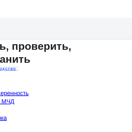
ь, проверить,
ранить
ОДСТВО
веренность
с МЧД
ика