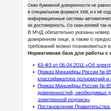
Скан бумажной доверенности не равно
в специальном формате XML и к её со
информационные системы автоматичес
их достоверность. Со скан-копией так н
В МЧД обязательно указаны номер 
доверенном лице, а также о предо
требований можно познакомиться 
Нормативная база для работы с
63-ФЗ от 06.04.2011 «Об электр
Приказ Минцифры России № 85
классификатора полномочий и 
Приказ Минцифры России № 85
доверенностей, необходимых 
электронной подписи»
Постановление Правительства 