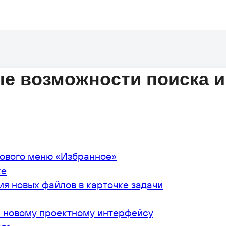
ые возможности поиска и
кового меню «Избранное»
ке
я новых файлов в карточке задачи
к новому проектному интерфейсу