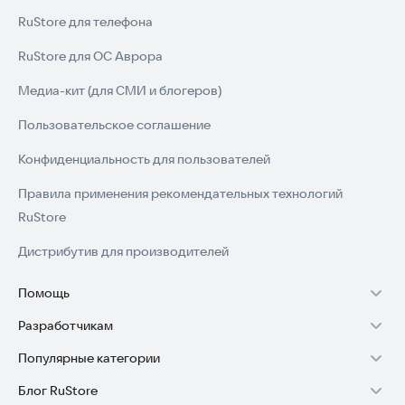
RuStore для телефона
RuStore для ОС Аврора
Медиа-кит (для СМИ и блогеров)
Пользовательское соглашение
Конфиденциальность для пользователей
Правила применения рекомендательных технологий
RuStore
Дистрибутив для производителей
Помощь
Разработчикам
Установка RuStore на TV
Популярные категории
Зарабатывать с RuStore
Установка RuStore на телефон
Блог RuStore
Игры для Android
Стать разработчиком
Установка RuStore в машину