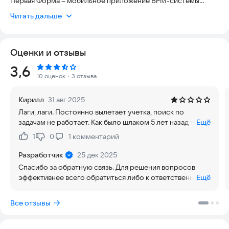
Первая Форма – мобильное приложение ВРМ-системы
«Первая Форма». Объединяет видеоконференцсвязь,
Читать дальше
корпоративный мессенджер, постановку и контроль
поручений, а также участие в любых бизнес-процессах,
настроенных для вас в веб-версии.
Оценки и отзывы
◉ Деловые коммуникации
Рейтинг:
3,6
Работайте с коллегами, клиентами и партнёрами в едином
10 оценок
・3 отзыва
информационном пространстве. Общайтесь в чатах и
внутри задач. Организуйте аудио- и видеоконференции,
Кирилл
31 авг 2025
отправляйте голосовые сообщения
Лаги, лаги. Постоянно вылетает учетка, поиск по
задачам не работает. Как было шлаком 5 лет назад так и
Ещё
◉ Документооборот
осталось.
Обменивайтесь документами не только в компании, но и с
1
0
1
комментарий
Нравится:
Не нравится:
поставщиками и клиентами. Согласовывайте и подписывайте
документы с помощью ЭЦП
Разработчик
25 дек 2025
Спасибо за обратную связь. Для решения вопросов
◉ Корпоративная культура
эффективнее всего обратиться либо к ответственным
Ещё
Публикуйте новости и объявления на корпоративном
за Первую форму в Вашей компании, или напрямую в
портале, проводите опросы. Настройте личный кабинет
поддержку Первой формы. Все входящие инциденты
Все отзывы
сотрудника с личным счётом, KPI, инструкциями и
оперативно анализируются. Проблемы не всегда
полезными корпоративными сервисами
связаны с приложением. Настройки сервера тоже
существенны, нужно разбираться. Кейсы поиска тоже