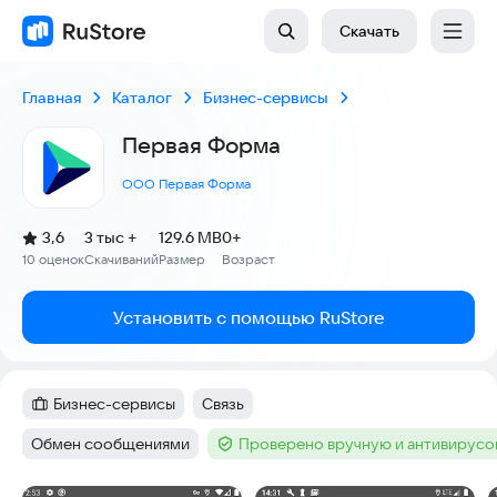
Скачать
Главная
Каталог
Бизнес-сервисы
Первая Форма
ООО Первая Форма
(
)
3,6
3 тыс +
129.6 MB
0+
Рейтинг:
10 оценок
Скачиваний
Размер
Возраст
:
:
:
Установить с помощью RuStore
Бизнес-сервисы
Связь
Категория
:
Тег
:
Обмен сообщениями
Проверено вручную и антивирус
Тег
:
Тег
: