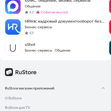
МАКС: общение, звонки, сервисы
Общение
4,2
событие внутри
Метка
:
HRlink: кадровый документооборот без
бумаги
Бизнес-сервисы
4,9
uShot
Бизнес-сервисы
Общение
·
RuStore магазин приложений
О RuStore
RuStore для TV